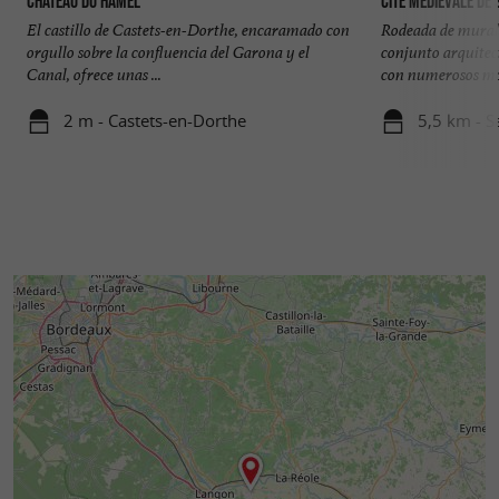
Château du Hamel
Cité médiévale de
El castillo de Castets-en-Dorthe, encaramado con
Rodeada de murall
orgullo sobre la confluencia del Garona y el
conjunto arquitec
Canal, ofrece unas ...
con numerosos mo
2 m - Castets-en-Dorthe
5,5 km - S