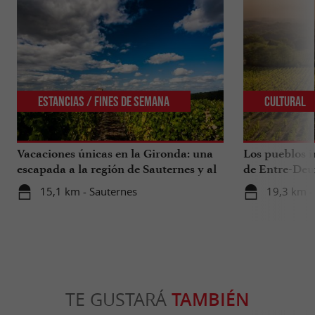
Estancias / Fines de Semana
Cultural
Vacaciones únicas en la Gironda: una
Los pueblos i
escapada a la región de Sauternes y al
de Entre-Deu
sur de la Gironda
15,1 km - Sauternes
19,3 km -
TE GUSTARÁ
TAMBIÉN