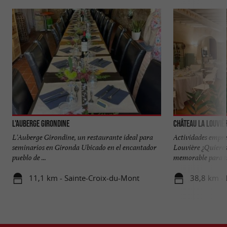
L'Auberge Girondine
Château La Louviè
L'Auberge Girondine, un restaurante ideal para
Actividades empre
seminarios en Gironda Ubicado en el encantador
Louvière ¿Quieres
pueblo de ...
memorable para tu
11,1 km - Sainte-Croix-du-Mont
38,8 km -