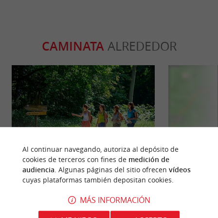
CAMINATA
ALREDEDOR
Al continuar navegando, autoriza al depósito de
cookies de terceros con fines de
medición de
audiencia
. Algunas páginas del sitio ofrecen
vídeos
GR6 en Gironde du Sud
Boucle vél
cuyas plataformas también depositan cookies.
(temporairement fermé)
Sescas -
435 m - Castets-en-Dorthe
554 m - 
MÁS INFORMACIÓN