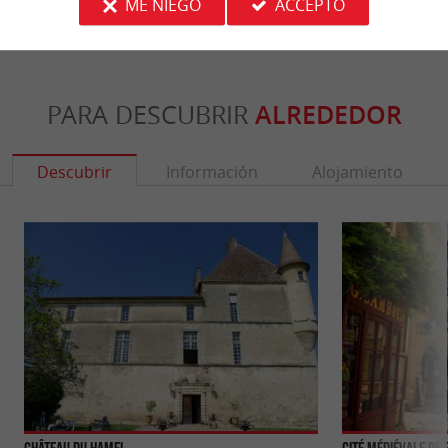
ME NIEGO
ACCEPTO
PARA DESCUBRIR
ALREDEDOR
Descubrir
Información
Alojamiento