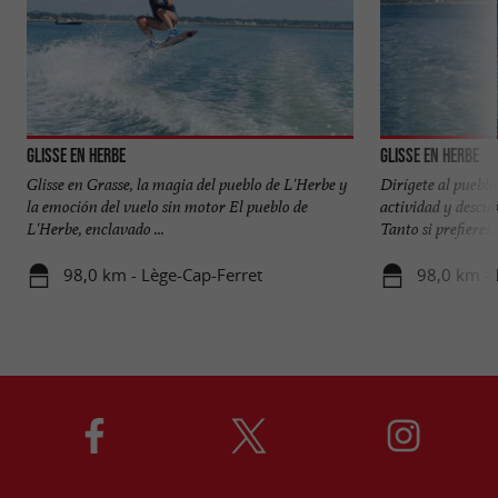
Glisse en Herbe
Glisse en Herbe
Glisse en Grasse, la magia del pueblo de L'Herbe y
Dirígete al pueblo
la emoción del vuelo sin motor El pueblo de
actividad y descu
L'Herbe, enclavado ...
Tanto si prefieres .
98,0 km - Lège-Cap-Ferret
98,0 km - 