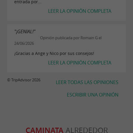
Tubo inflable o tabla de wakeboard opcional.
entrada por...
LEER LA OPINIÓN COMPLETA
LICENCIA DE EMBARCACIÓN
"¡GENIAL!"
Obtén tu
de navegación con
licencia
Opinión publicada por Romain G el
instructores experimentados y certificados por
24/06/2026
las autoridades marítimas. Cursos teóricos y
¡Gracias a Ange y Nico por sus consejos!
prácticos. Obtén fácilmente tu derecho a
LEER LA OPINIÓN COMPLETA
navegar sin restricciones de motor
(embarcaciones, motos acuáticas).
© TripAdvisor 2026
LEER TODAS LAS OPINIONES
ESCRIBIR UNA OPINIÓN
RECUPERA ALGUNOS RECUERDOS
Llévate un reportaje fotográfico en 4K que te
entregaremos en una memoria USB.
CAMINATA
ALREDEDOR