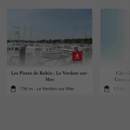
Descargas:
flyer-flyjet33.pdf
Les Pistes de Robin : Le Verdon-sur-
Chemi
Mer
Compost
136 m - Le Verdon-sur-Mer
1,1 km 