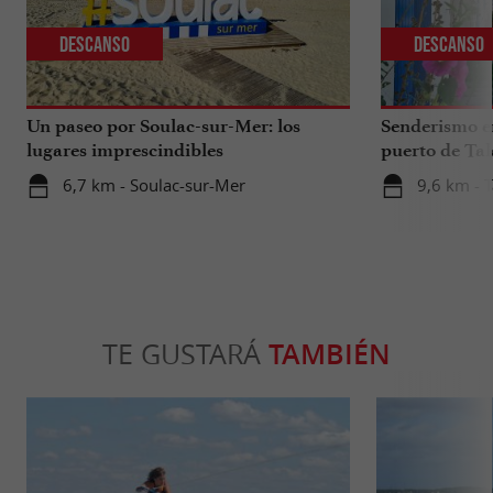
Descanso
Descanso
Un paseo por Soulac-sur-Mer: los
Senderismo en
lugares imprescindibles
puerto de Tal
artesanos y os
6,7 km - Soulac-sur-Mer
9,6 km - T
TE GUSTARÁ
TAMBIÉN