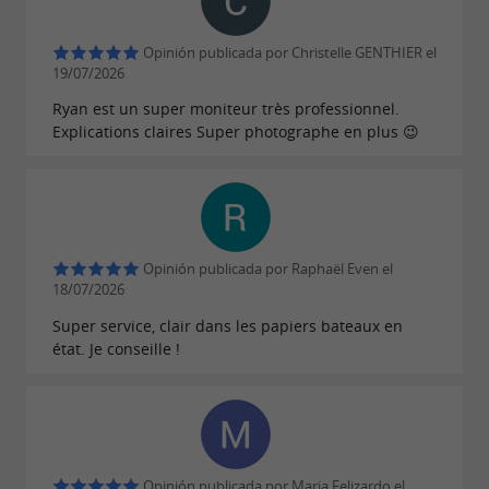
Para todos los participantes, se realiza una
sesión informativa previa y les proporcionamos
Opinión publicada por Christelle GENTHIER el
19/07/2026
el equipo necesario (chaleco, traje).
Ryan est un super moniteur très professionnel.
Explications claires Super photographe en plus 😉
BOYAS REMOLCABLES
¡Deslízate sobre el agua a toda velocidad! Risas
y adrenalina garantizadas.
Nuestra potente embarcación puede remolcar
Opinión publicada por Raphaël Even el
18/07/2026
una caravana Airstream de nueva generación
Super service, clair dans les papiers bateaux en
para 6 personas (donde se va tumbado) o una
état. Je conseille !
Banana Boat para 10 personas (donde se va
sentado), para ofrecerle una experiencia única...
MOTO ACUÁTICA CON LICENCIA
Opinión publicada por Maria Felizardo el