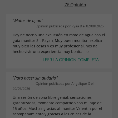
76 Opinión
Nuestros paquetes tienen una duración que va
desde 2 horas hasta un día completo; disfrute
"Motos de agua"
de momentos especiales con familiares o
Opinión publicada por Ryaa B el 02/08/2026
amigos, experimente una increíble sensación
Hoy he hecho una excursión en moto de agua con el
de libertad a bordo de uno de nuestros 2 barcos
guía monitor Sr. Rayan, Muy buen monitor, explica
muy bien las cosas y es muy profesional, nos ha
y explore por su cuenta los lugares más
hecho vivir una experiencia muy bonita. Lo...
destacados de la región.
LEER LA OPINIÓN COMPLETA
Disponemos de dos embarcaciones con
capacidad para 8 personas, equipadas con
"Para hacer sin dudarlo"
sistema de sonido:
Opinión publicada por Angelique D el
20/07/2026
Embarcación semirrígida – 5,50 m – 100
Una sesión de zona libre genial, sensaciones
CV
garantizadas, momento compartido con mi hijo de
15 años. Muchas gracias al monitor Valentin por el
Camarat descapotable – 6,86 m – 150 CV.
acompañamiento y gracias a las chicas de la