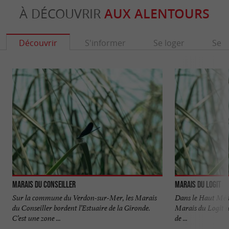
À DÉCOUVRIR
AUX ALENTOURS
Découvrir
S'informer
Se loger
Se r
Marais du Conseiller
Marais du Logit
Sur la commune du Verdon-sur-Mer, les Marais
Dans le Haut Médo
du Conseiller bordent l’Estuaire de la Gironde.
Marais du Logit se
C’est une zone ...
de ...