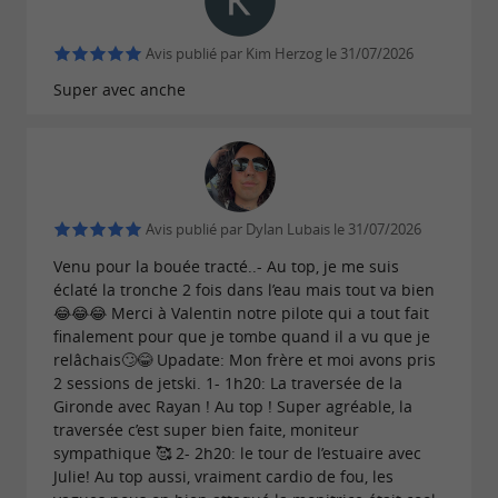
session et nous vous fournissons l'équipement
nécessaire (gilet, combinaison).
Avis publié par Kim Herzog le 31/07/2026
Super avec anche
BOUÉES TRACTÉES
Glissez sur l'eau à toute vitesse ! Fous rires et
adrénaline garantis.
Notre puissant bateau permet de tracter une
Avis publié par Dylan Lubais le 31/07/2026
Airstream 6 places de nouvelle génération (vous
Venu pour la bouée tracté..- Au top, je me suis
éclaté la tronche 2 fois dans l’eau mais tout va bien
êtes allongés) ou une Banane 10 places (vous
😂😂😂 Merci à Valentin notre pilote qui a tout fait
êtes assis), pour vous faire vivre des sensations
finalement pour que je tombe quand il a vu que je
relâchais🙄😂 Upadate: Mon frère et moi avons pris
uniques...
2 sessions de jetski. 1- 1h20: La traversée de la
Gironde avec Rayan ! Au top ! Super agréable, la
JET SKI AVEC PERMIS
traversée c’est super bien faite, moniteur
sympathique 🥰 2- 2h20: le tour de l’estuaire avec
Si vous avez le permis bateaux de plaisance à
Julie! Au top aussi, vraiment cardio de fou, les