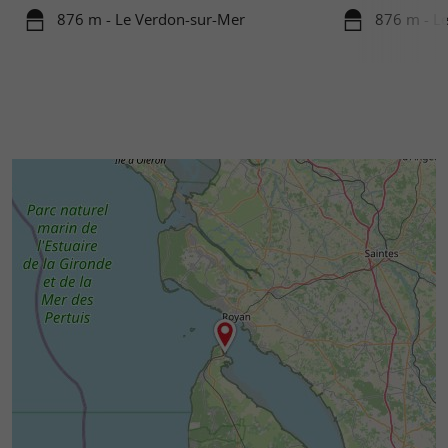
876 m - Le Verdon-sur-Mer
876 m - L