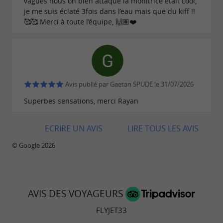
vagues nous on bien attaqué la monitrice était cool,
moteur option « côtière », vous pouvez louer
je me suis éclaté 3fois dans l’eau mais que du kiff !!
l'une de nos machines. Yamaha VX 100cv et la
🥰🥰 Merci à toute l’équipe, 🙌🏽❤️
nouveauté de cette année : dès à présent,
Louez
un GTX Seadoo
100cv ou 170cv
LOCATION DE BATEAUX SANS PERMIS
Avis publié par Gaetan SPUDE le 31/07/2026
Superbes sensations, merci Rayan
Vous n'avez pas le permis bateau ?
Aucun problème, arborer la casquette du
ECRIRE UN AVIS
LIRE TOUS LES AVIS
commandant à bord de notre bateau 6 places
© Google 2026
sans permis et passez un moment inoubliable
en famille ou entre amis.
AVIS DES VOYAGEURS
LOCATION DE BATEAUX AVEC PERMIS
FLYJET33