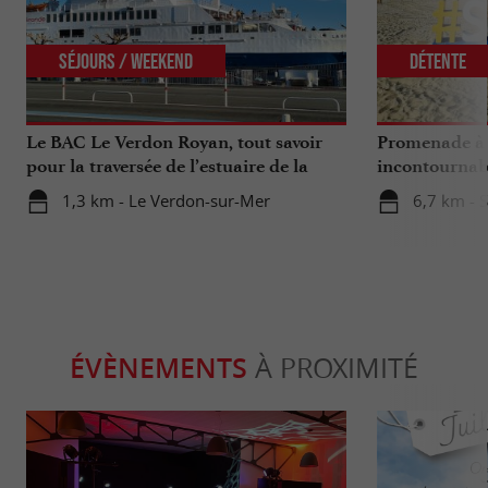
Séjours / Weekend
Détente
Le BAC Le Verdon Royan, tout savoir
Promenade à 
pour la traversée de l’estuaire de la
incontournab
Gironde
1,3 km - Le Verdon-sur-Mer
6,7 km - 
ÉVÈNEMENTS
À PROXIMITÉ