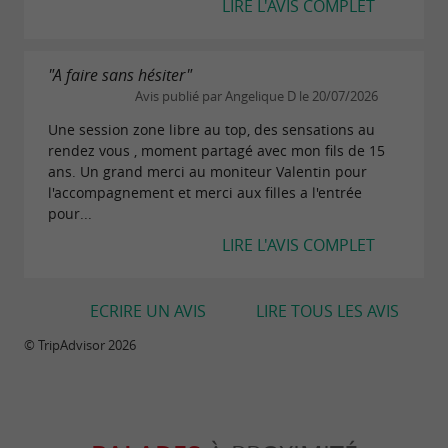
LIRE L'AVIS COMPLET
maritimes. Cours théorique et pratique.
Obtenez facilement votre droit de naviguer sans
"A faire sans hésiter"
limitation de puissance (bateaux, jet-ski).
Avis publié par Angelique D le 20/07/2026
Une session zone libre au top, des sensations au
RAMENEZ DES SOUVENIRS
rendez vous , moment partagé avec mon fils de 15
ans. Un grand merci au moniteur Valentin pour
Repartez avec un reportage photo 4k remis sur
l'accompagnement et merci aux filles a l'entrée
clé usb.
pour...
LIRE L'AVIS COMPLET
Téléchargements :
flyer-flyjet33.pdf
ECRIRE UN AVIS
LIRE TOUS LES AVIS
© TripAdvisor 2026