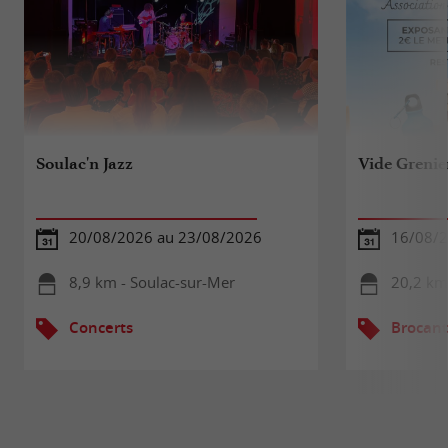
Soulac'n Jazz
Vide Grenie
20/08/2026 au 23/08/2026
16/08/
8,9 km - Soulac-sur-Mer
20,2 km
Concerts
Brocant