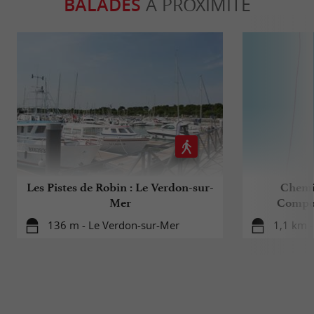
BALADES
À PROXIMITÉ
Les Pistes de Robin : Le Verdon-sur-
Chemi
Mer
Compost
136 m - Le Verdon-sur-Mer
1,1 km 