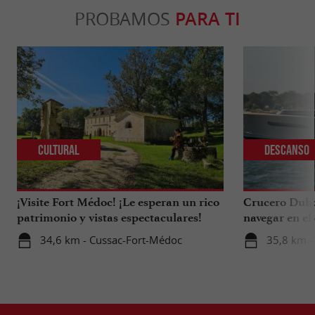
PROBAMOS
PARA TI
Cultural
Descanso
¡Visite Fort Médoc! ¡Le esperan un rico
Crucero Dubou
patrimonio y vistas espectaculares!
navegar en el
Arcachon.
34,6 km - Cussac-Fort-Médoc
35,8 km -