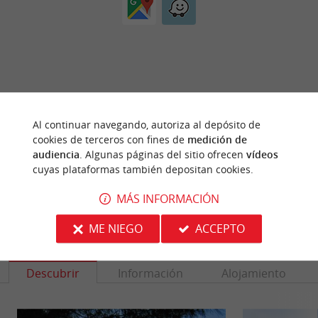
¿ERES EL PROPIETARIO
Al continuar navegando, autoriza al depósito de
DE ESTE ESTABLECIMIENTO? TOME EL CONTROL
cookies de terceros con fines de
medición de
DE SU ARCHIVO Y MODIFÍQUELO
audiencia
. Algunas páginas del sitio ofrecen
vídeos
SEGÚN SUS DESEOS...
cuyas plataformas también depositan cookies.
MÁS INFORMACIÓN
ME NIEGO
ACCEPTO
PARA DESCUBRIR
ALREDEDOR
Descubrir
Información
Alojamiento