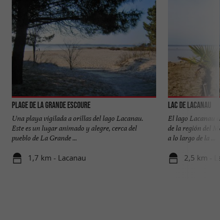
Plage de la Grande Escoure
Lac de Lacanau
Una playa vigilada a orillas del lago Lacanau.
El lago Lacanau e
Este es un lugar animado y alegre, cerca del
de la región del 
pueblo de La Grande ...
a lo largo de la ...
1,7 km - Lacanau
2,5 km - 