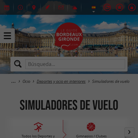
Ocio
Deportes y ocio en interiores
Simuladores de vuelo
Simuladores de vuelo
Todos los Deportes y
Gimnasios / Clubes
Escape G