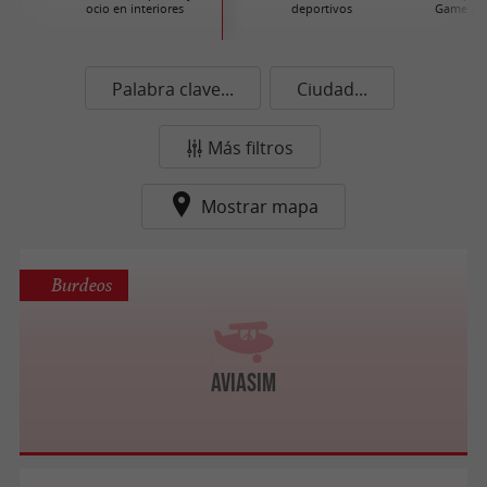
ocio en interiores
deportivos
Game / A
Palabra clave...
Ciudad...
Más filtros
Mostrar mapa
Burdeos
AviaSim