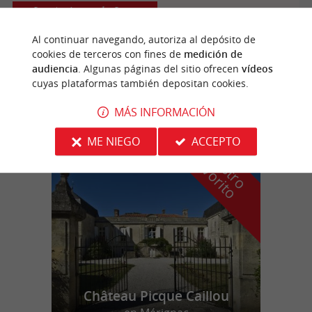
Les Artigues-de-Lussac
Al continuar navegando, autoriza al depósito de
cookies de terceros con fines de
medición de
audiencia
. Algunas páginas del sitio ofrecen
vídeos
Hexagon Flight Corporate
cuyas plataformas también depositan cookies.
MÁS INFORMACIÓN
ME NIEGO
ACCEPTO
n
u
e
s
t
r
o
a
v
o
r
i
t
f
o
Château Picque Caillou