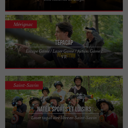
Mérignac
Tépacap
Escape Game / Laser Game / Action Game /
VR
Saint-Savin
Natéa sports et loisirs
Laser tag al aire libre en Saint-Savin