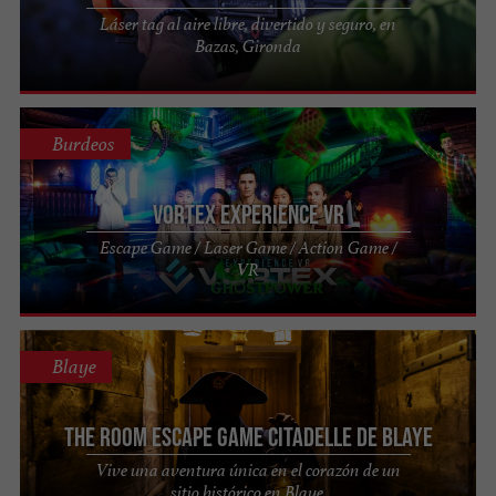
Láser tag al aire libre, divertido y seguro, en
Bazas, Gironda
Burdeos
VORTEX EXPERIENCE VR
Escape Game / Laser Game / Action Game /
VR
Blaye
The Room Escape Game Citadelle de Blaye
Vive una aventura única en el corazón de un
sitio histórico en Blaye.