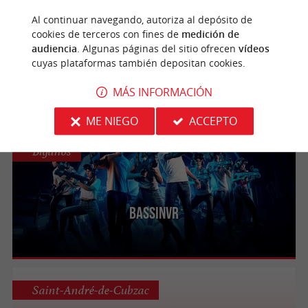
Burdeos
Al continuar navegando, autoriza al depósito de
cookies de terceros con fines de
medición de
Ivazio Island Bordeaux
audiencia
. Algunas páginas del sitio ofrecen
vídeos
cuyas plataformas también depositan cookies.
Aventura inmersiva y desafíos en equipo en
Bordeaux Lac
MÁS INFORMACIÓN
ME NIEGO
ACCEPTO
Biganos
BassinVR
Saint-André-de-Cubzac