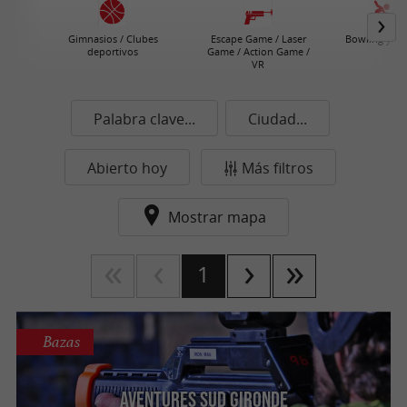
Gimnasios / Clubes
Escape Game / Laser
Bowling y bil
deportivos
Game / Action Game /
VR
Palabra clave...
Ciudad...
Abierto hoy
Más filtros
Mostrar mapa
1
Bazas
Aventures Sud Gironde