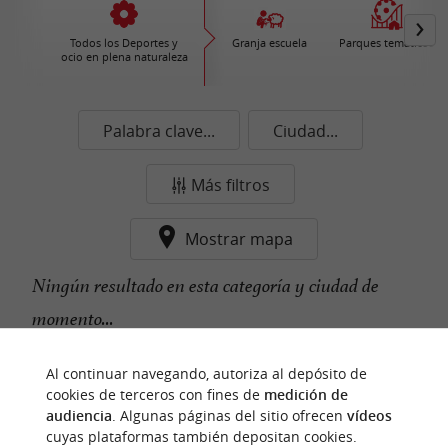
Todos los Deportes y
Granja escuela
Parques temáticos
ocio en plena naturaleza
Palabra clave...
Ciudad...
Más filtros
Mostrar mapa
Ningún resultado en esta categoría y ciudad de
momento...
Al continuar navegando, autoriza al depósito de
cookies de terceros con fines de
medición de
n
u
e
s
t
r
o
a
v
o
r
i
t
f
o
audiencia
. Algunas páginas del sitio ofrecen
vídeos
cuyas plataformas también depositan cookies.