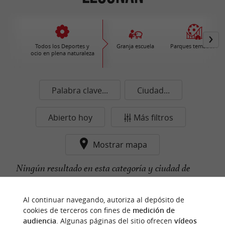
Todos los Deportes y
Granja escuela
Parques temáticos
ocio en plena naturaleza
Palabra clave...
Ciudad...
Abierto hoy
Más filtros
Mostrar mapa
Ningún resultado en esta categoría y ciudad de
momento...
Al continuar navegando, autoriza al depósito de
cookies de terceros con fines de
medición de
audiencia
. Algunas páginas del sitio ofrecen
vídeos