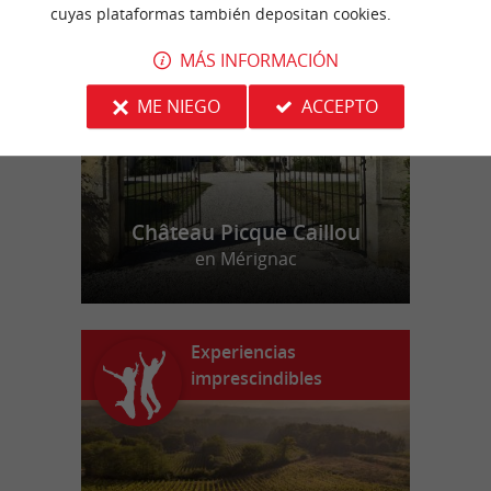
n
u
e
s
t
r
o
a
v
o
r
i
t
cuyas plataformas también depositan cookies.
f
o
MÁS INFORMACIÓN
ME NIEGO
ACCEPTO
Château Picque Caillou
en Mérignac
Experiencias
imprescindibles