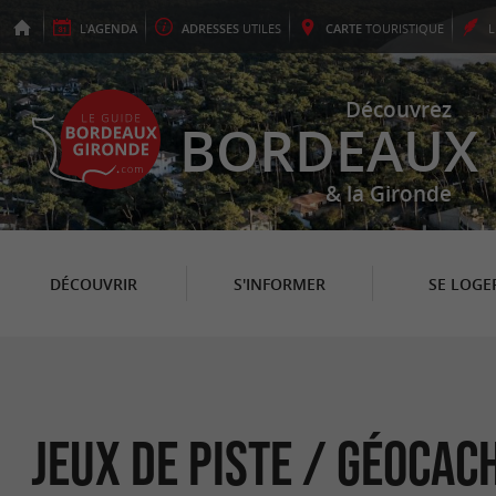
L'
AGENDA
ADRESSES
UTILES
CARTE
TOURISTIQUE
Découvrez
BORDEAUX
& la Gironde
DÉCOUVRIR
S'INFORMER
SE LOGE
Jeux de piste / Géocac