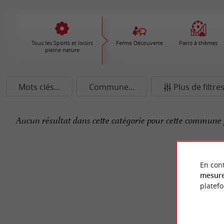
Tous les Sports et loisirs
Ferme Découverte
Parcs à thèmes
pleine nature
Mots clés...
Commune...
Plus de filtre
Aucun résultat dans cette catégorie pour cette commune 
En cont
mesure
platef