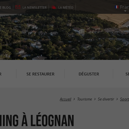
LE
BLOG
LA
NEWSLETTER
LA
MÉTÉO
R
SE RESTAURER
DÉGUSTER
S
Accueil
Tourisme
Se divertir
Sport
hing à Léognan