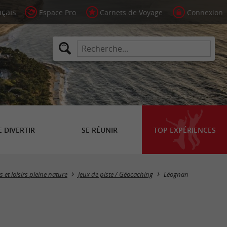
Espace Pro
Carnets de Voyage
Connexion
E DIVERTIR
SE RÉUNIR
TOP EXPÉRIENCES
Masquer la carte
s et loisirs pleine nature
Jeux de piste / Géocaching
Léognan