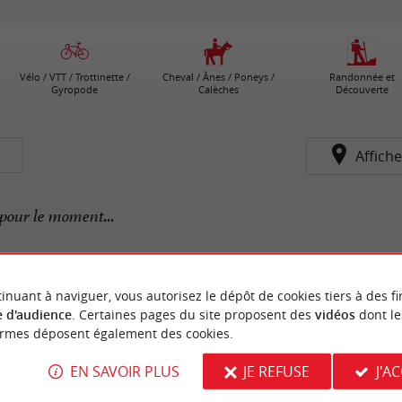
Vélo / VTT / Trottinette /
Cheval / Ânes / Poneys /
Randonnée et
Gyropode
Calèches
Découverte
s
Affiche
pour le moment...
inuant à naviguer, vous autorisez le dépôt de cookies tiers à des fi
 d'audience
. Certaines pages du site proposent des
vidéos
dont le
ormes déposent également des cookies.
EN SAVOIR PLUS
JE REFUSE
J'A