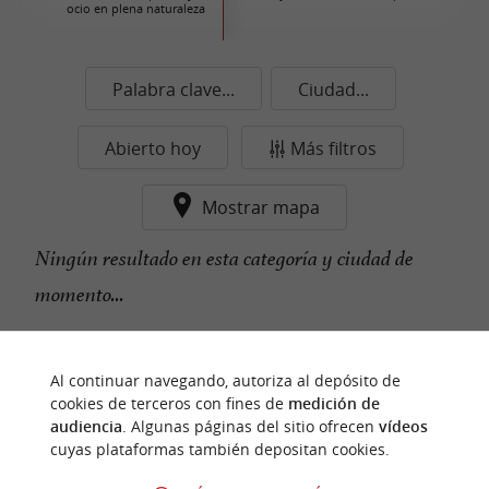
ocio en plena naturaleza
Palabra clave...
Ciudad...
Abierto hoy
Más filtros
Mostrar mapa
Ningún resultado en esta categoría y ciudad de
momento...
Al continuar navegando, autoriza al depósito de
n
u
e
s
t
r
o
a
v
o
r
i
t
f
o
cookies de terceros con fines de
medición de
audiencia
. Algunas páginas del sitio ofrecen
vídeos
cuyas plataformas también depositan cookies.