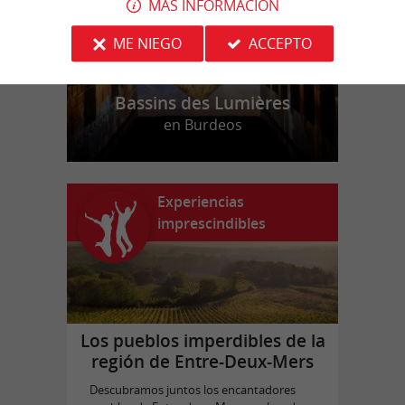
MÁS INFORMACIÓN
ME NIEGO
ACCEPTO
Bassins des Lumières
en Burdeos
Experiencias
imprescindibles
Los pueblos imperdibles de la
región de Entre-Deux-Mers
Descubramos juntos los encantadores