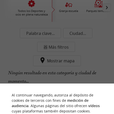
Todos los Deportes y
Granja escuela
Parques temáticos
ocio en plena naturaleza
Palabra clave...
Ciudad...
Más filtros
Mostrar mapa
Ningún resultado en esta categoría y ciudad de
momento...
Al continuar navegando, autoriza al depósito de
cookies de terceros con fines de
medición de
n
u
e
s
t
r
o
a
v
o
r
i
t
f
o
audiencia
. Algunas páginas del sitio ofrecen
vídeos
cuyas plataformas también depositan cookies.