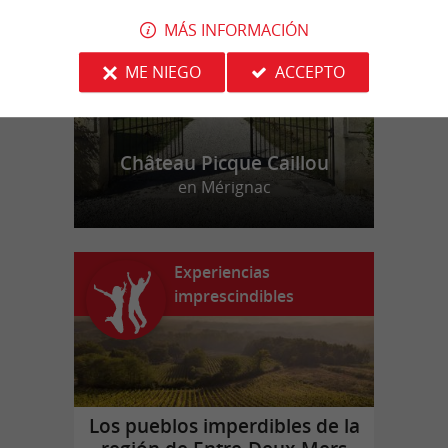
MÁS INFORMACIÓN
ME NIEGO
ACCEPTO
Château Picque Caillou
en Mérignac
Experiencias
imprescindibles
Los pueblos imperdibles de la