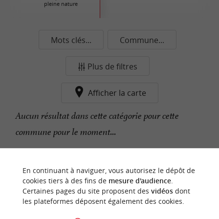
pleine nature
Mots clés...
Commune...
Plus de filtres
Afficher la carte
Aucun résultat dans cette catégorie pour cette
commune pour le moment...
n
o
t
e
c
o
u
p
e
c
o
e
u
En continuant à naviguer, vous autorisez le dépôt de
r
d
r
cookies tiers à des fins de
mesure d'audience
.
Certaines pages du site proposent des
vidéos
dont
les plateformes déposent également des cookies.