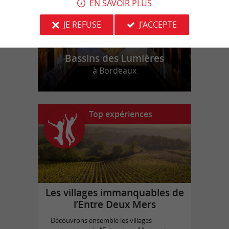
EN SAVOIR PLUS
JE REFUSE
J'ACCEPTE
Bassins des Lumières
à Bordeaux
Top expériences
Les villages immanquables de
l’Entre Deux Mers
Découvrons ensemble les villages