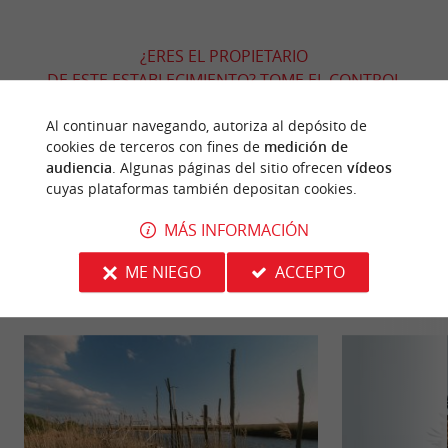
¿ERES EL PROPIETARIO
DE ESTE ESTABLECIMIENTO? TOME EL CONTROL
DE SU ARCHIVO Y MODIFÍQUELO
Al continuar navegando, autoriza al depósito de
SEGÚN SUS DESEOS...
cookies de terceros con fines de
medición de
audiencia
. Algunas páginas del sitio ofrecen
vídeos
cuyas plataformas también depositan cookies.
PARA DESCUBRIR
ALREDEDOR
MÁS INFORMACIÓN
ME NIEGO
ACCEPTO
Descubrir
Información
Alojamiento