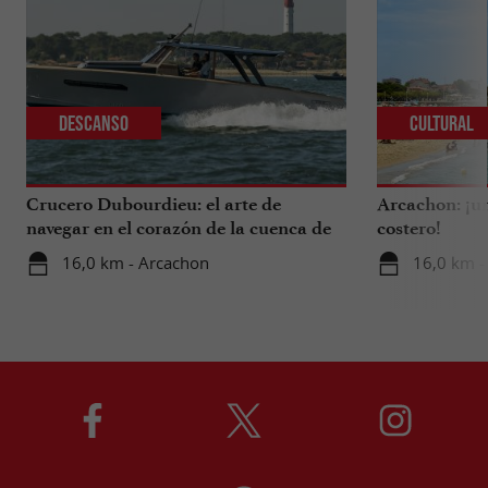
Descanso
Cultural
Crucero Dubourdieu: el arte de
Arcachon: ¡un
navegar en el corazón de la cuenca de
costero!
Arcachon.
16,0 km - Arcachon
16,0 km -