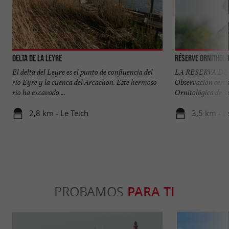
Delta de la Leyre
Réserve Orni­tholo
El delta del Leyre es el punto de confluencia del
LA RESERVA D
río Eyre y la cuenca del Arcachon. Este hermoso
Observación cerca
río ha excavado ...
Ornitológica de Tei
2,8 km - Le Teich
3,5 km - L
PROBAMOS
PARA TI