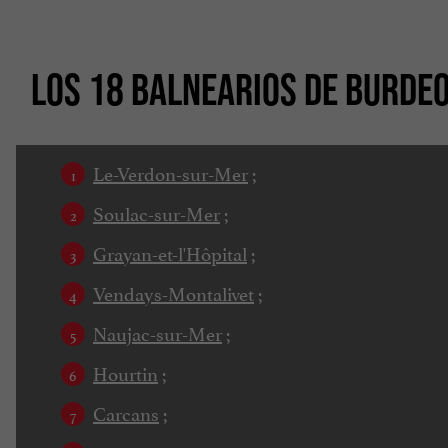
LOS 18 BALNEARIOS DE BURDE
Le-Verdon-sur-Mer
;
Soulac-sur-Mer
;
Grayan-et-l'Hôpital
;
Vendays-Montalivet
;
Naujac-sur-Mer
;
Hourtin
;
Carcans
;