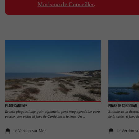
Marisma de Conseiller
.
Plage Cantines
Phare de Cordouan
Es una playa salvaje y sin vigilancia, pero muy agradable para
Situado en la desem
pasear, con vistas al faro de Cordouan a lo lejos. Un ...
de la costa, el faro 
Le Verdon-sur-Mer
Le Verdon-s