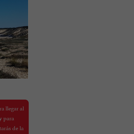
a llegar al
para
y
tarás de la