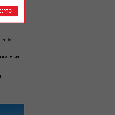
CEPTO
, en la
rave y Les
s