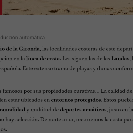
, las localidades costeras de este depa
rio de la Gironda
pción en la
. Les siguen las de las
,
línea de costa
Landas
ra española. Este extenso tramo de playas y dunas confor
famosos por sus propiedades curativas… La calidad del
elen estar ubicados en
. Estos puebl
entornos protegidos
y multitud de
, justo en l
comodidad
deportes acuáticos
 no hay selección. De norte a sur, recorremos la costa par
ios.