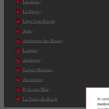
Lacanau
;
Le Porge
;
Lège-Cap-Ferret
;
Ares
;
Andernos-les-Bains
;
Lanton
;
Audenge
;
Gujan-Mestras
;
Arcachon
;
Pyla-sur-Mer
;
La-Teste-de-Buch
.
Al cont
medici