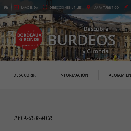
LA
AGENDA
DIRECCIONES
ÚTILES
MAPA
TURÍSTICO
Descubre
BURDEOS
y Gironda
DESCUBRIR
INFORMACIÓN
ALOJAMIE
PYLA-SUR-MER