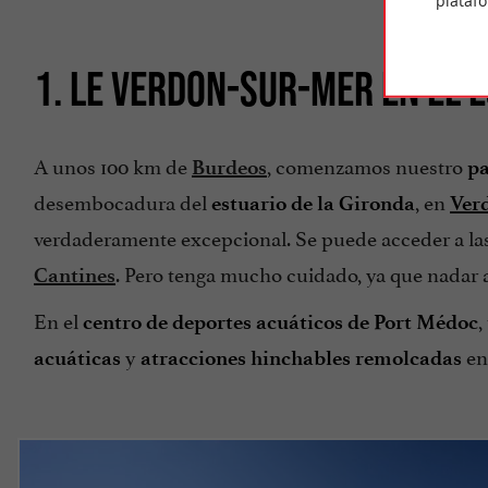
plataf
1. LE VERDON-SUR-MER EN EL 
A unos 100 km de
, comenzamos nuestro
Burdeos
pa
desembocadura del
, en
estuario de la Gironda
Ver
verdaderamente excepcional. Se puede acceder a la
. Pero tenga mucho cuidado, ya que nadar al
Cantines
En el
,
centro de deportes acuáticos
de Port Médoc
y
e
acuáticas
atracciones hinchables remolcadas