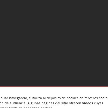
inuar navegando, autoriza al depósito de cookies de terceros con f
ón de audiencia
. Algunas páginas del sitio ofrecen
vídeos
cuyas