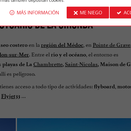
ormas también depositan cookies.
MÁS INFORMACIÓN
ME NIEGO
AC
ESTUARIO DE LA GIRONDA
en la
, en
seo costero
región del Médoc
Pointe de Grave
. Entre el
, el entorno es
don-sur-Mer
río y el océano
s
playas de La
Chambrette
,
Saint-Nicolas
, Maison de G
lí es peligroso.
 tienes acceso a todo tipo de actividades:
,
flyboard
moto
n
…
Flyjet33