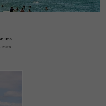
on una
uestra