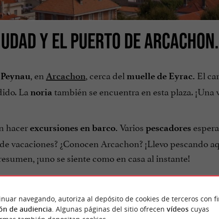
IUDAD Y EL PUERTO DE ARCACHON.
, en
, cerca del
El ca
e Peynau
Arcachon
muelle de Eyrac.
ndido. La
también se encuentra en esta plaza. ¡Una v
noria
n hacer
Varios
espera
excursiones en barco.
pescadores
n de vacaciones? ¿Conocen Arcachon? ¡Llevo pescando aq
 resumen, ¡uno se siente como en casa al instante!
inuar navegando, autoriza al depósito de cookies de terceros con f
ón de audiencia
. Algunas páginas del sitio ofrecen
vídeos
cuyas