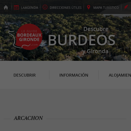
LA
AGENDA
DIRECCIONES
ÚTILES
MAPA
TURÍSTICO
Descubre
BURDEOS
y Gironda
DESCUBRIR
INFORMACIÓN
ALOJAMIE
ARCACHON