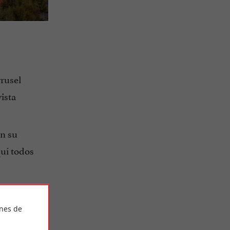
rrusel
ista
n su
uí todos
ines de