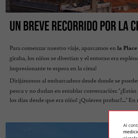
UN BREVE RECORRIDO POR LA C
Para comenzar nuestro viaje, aparcamos en
la Plac
giraba, los niños se divertían y el entorno era esplé
impresionante te espera en la cima!
Dirijámonos al embarcadero desde donde se puede
pesca y no dudan en entablar conversación: "¿Está
los días desde que era niño! ¿Quieren probar?..." En
Al cont
medici