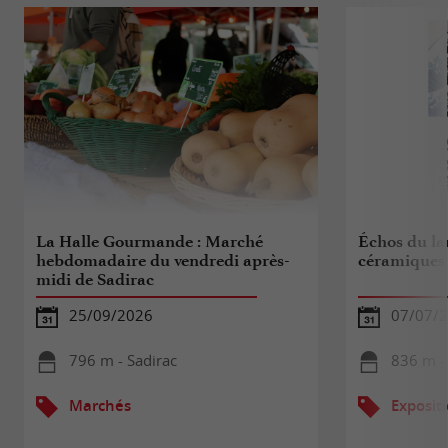
La Halle Gourmande : Marché
Échos du la
hebdomadaire du vendredi après-
céramiques d
midi de Sadirac
25/09/2026
07/07/2
796 m - Sadirac
836 m -
Marchés
Exposit