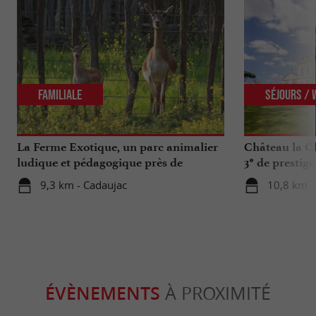
Familiale
Séjours /
La Ferme Exotique, un parc animalier
Château la Ch
ludique et pédagogique près de
3* de prestig
Bordeaux
9,3 km - Cadaujac
10,8 km - 
ÉVÈNEMENTS
À PROXIMITÉ