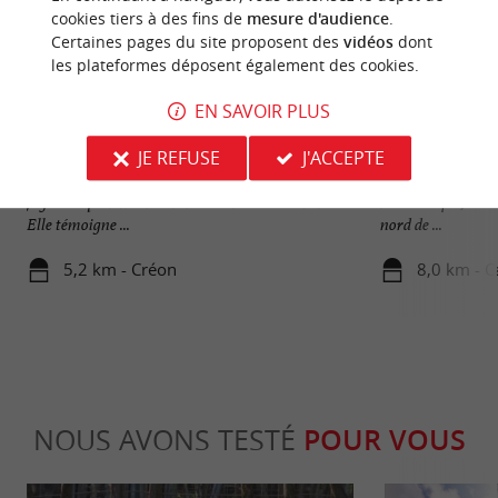
cookies tiers à des fins de
mesure d'audience
.
Certaines pages du site proposent des
vidéos
dont
les plateformes déposent également des cookies.
EN SAVOIR PLUS
Bastide de Créon
Château Malleret
JE REFUSE
J'ACCEPTE
La bastide de Créon, d’origine anglaise, est un
Le Château Mallere
joyau du patrimoine architectural de la Gironde.
néoclassique, sur
Elle témoigne ...
nord de ...
5,2 km - Créon
8,0 km - C
NOUS AVONS TESTÉ
POUR VOUS