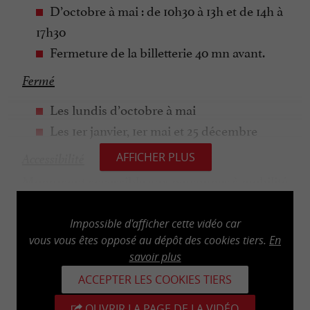
D’octobre à mai : de 10h30 à 13h et de 14h à
17h30
Fermeture de la billetterie 40 mn avant.
Fermé
Les lundis d’octobre à mai
Les 1er janvier, 1er mai et 25 décembre
AFFICHER PLUS
Accessibilité
Monument accessible aux personnes à mobilité
réduite avec aide
Impossible d'afficher cette vidéo car
vous vous êtes opposé au dépôt des cookies tiers.
En
savoir plus
Services
ACCEPTER LES COOKIES TIERS
Possibilité de repos pendant la visite
OUVRIR LA PAGE DE LA VIDÉO