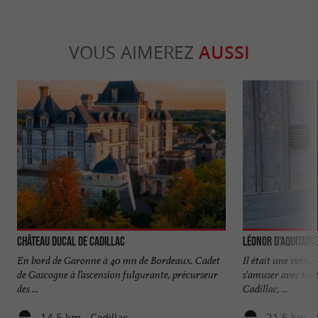
VOUS AIMEREZ
AUSSI
Château Ducal de Cadillac
Léonor d'Aquitaine
En bord de Garonne à 40 mn de Bordeaux. Cadet
Il était une voix.
de Gascogne à l’ascension fulgurante, précurseur
s'amuser avec tout
des ...
Cadillac, ...
14,5 km - Cadillac
21,5 km - 