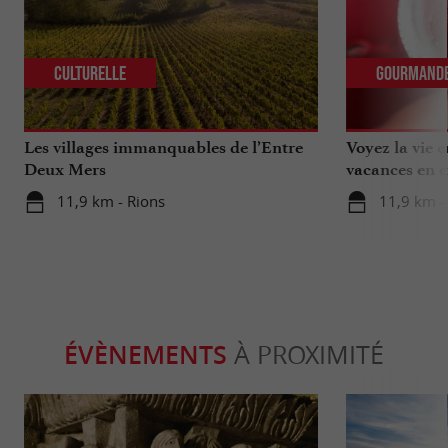
Culturelle
Gourmand
Les villages immanquables de l’Entre
Voyez la vie 
Deux Mers
vacances en e
11,9 km - Rions
11,9 km -
ÉVÈNEMENTS
À PROXIMITÉ