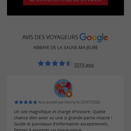
Boutique, librairie
Toilettes
Visites
AVIS DES VOYAGEURS
ABBAYE DE LA SAUVE-MAJEURE
Visite libre avec document de visite
français, anglais, allemand, italien,
1019 avis
espagnol, néerlandais, portugais
Durée : 1h
Livret de visite
Avis publié par Kenny le 25/07/2026
français, anglais, allemand
Un site magnifique et chargé d'histoire. Quelle
Visite commentée
chance d'en avoir vu une si grande partie intacte !
Guide et panneaux d'information exceptionnels.
français
Pensez à apporter un pique-nique.