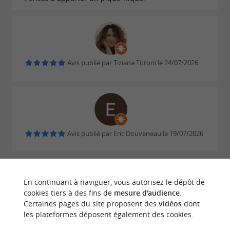
Sur réservation
Durée : 1h
Musée lapidaire
Manifestations culturelles
Avis publié par Tiziana Tittoni le 24/07/2026
Toute l’année suivant la programmation
Tarifs
Avis publié par Eric Douveneau le 19/07/2026
Tarif individuel 7€
Gratuit pour les moins de 18 ans *
ECRIRE UN AVIS
LIRE TOUS LES AVIS
Gratuit pour les 18-25 ans
En continuant à naviguer, vous autorisez le dépôt de
© Google 2026
cookies tiers à des fins de
mesure d'audience
.
(ressortissants de l’Union européenne ou
Certaines pages du site proposent des
vidéos
dont
résidents réguliers sur le territoire de l’Union
les plateformes déposent également des cookies.