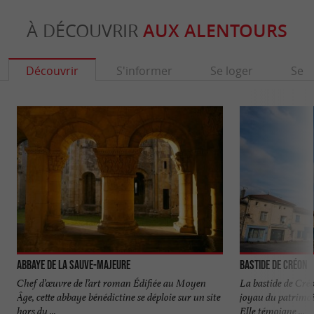
À DÉCOUVRIR
AUX ALENTOURS
Découvrir
S'informer
Se loger
Se r
Abbaye de La Sauve-Majeure
Bastide de Créon
Chef d’œuvre de l’art roman Édifiée au Moyen
La bastide de Créo
Âge, cette abbaye bénédictine se déploie sur un site
joyau du patrimoi
hors du ...
Elle témoigne ...