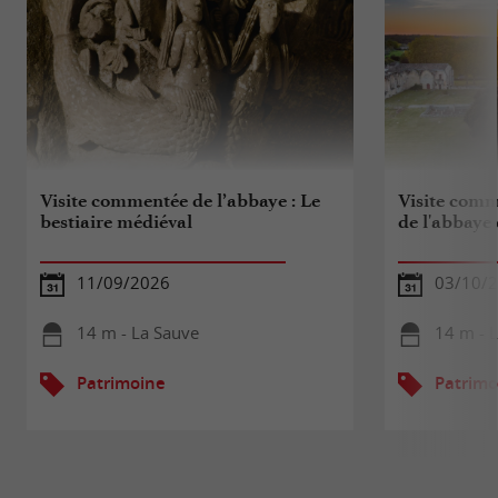
Visite commentée de l’abbaye : Le
Visite comm
bestiaire médiéval
de l'abbaye
11/09/2026
03/10/
14 m - La Sauve
14 m - 
Patrimoine
Patrimo