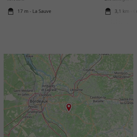
17 m - La Sauve
3,1 km - C