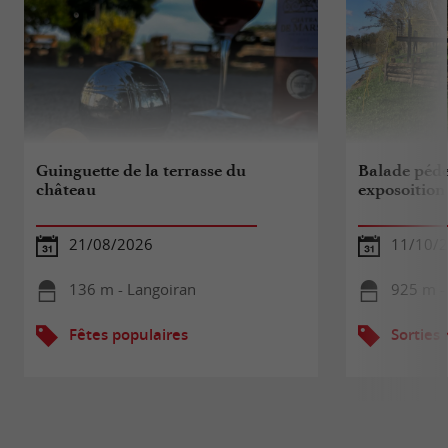
Guinguette de la terrasse du
Balade péde
château
exposoition
21/08/2026
11/10/
136 m - Langoiran
925 m -
Fêtes populaires
Sorties