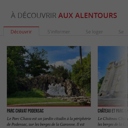
À DÉCOUVRIR
AUX ALENTOURS
Découvrir
S'informer
Se loger
Se r
Parc Chavat Podensac
Château et Parc C
Le Parc Chava est un jardin citadin à la périphérie
Le Château Chava
de Podensac, sur les berges de la Garonne. Il est
les berges de la G