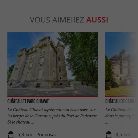
VOUS AIMEREZ
AUSSI
Château et Parc Chavat
Château de Cadill
Le Château Chavat agrémente un beau parc, sur
Le Château de Cad
les berges de la Garonne, près du Port de Podensac.
dans le pur style c
Si le château ...
...
5,3 km - Podensac
8,5 km - C