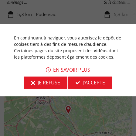
aménagé ...
Si le château ...
5,3 km - Podensac
5,3 km - 
En continuant à naviguer, vous autorisez le dépôt de
cookies tiers à des fins de
mesure d'audience
.
Certaines pages du site proposent des
vidéos
dont
les plateformes déposent également des cookies.
EN SAVOIR PLUS
JE REFUSE
J'ACCEPTE