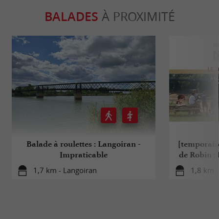
BALADES
À PROXIMITÉ
Balade à roulettes : Langoiran -
[temporair
Impraticable
de Robin :
1,7 km - Langoiran
1,8 km -