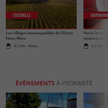
Culturelle
Gourmand
Les villages immanquables de l’Entre
Voyez la vie 
Deux Mers
vacances en e
4,5 km - Rions
4,5 km - 
ÉVÈNEMENTS
À PROXIMITÉ