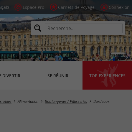
Espace Pro
Carnets de Voyage
Connexion
E DIVERTIR
SE RÉUNIR
TOP EXPÉRIENCES
Masquer la carte
s utiles
Alimentation
Boulangeries / Pâtisseries
Bordeaux