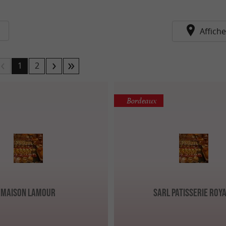
Affiche
1
2
Bordeaux
Maison Lamour
SARL Patisserie Roy