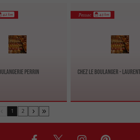
Pessac
4.2 km
4.3 km
oulangerie Perrin
Chez Le Boulanger - Lauren
1
2