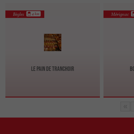
Bègles
Mérignac
4 km
Le Pain de Tranchoir
B