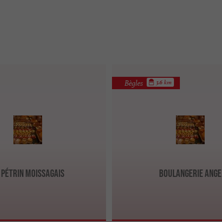
Bègles
3.6 km
 Pétrin Moissagais
Boulangerie Ange