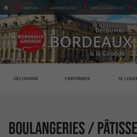
L'
AGENDA
ADRESSES
UTILES
CARTE
TOURISTIQUE
Découvrez
BORDEAUX
& la Gironde
DÉCOUVRIR
S'INFORMER
SE LOGE
Boulangeries / Pâtiss