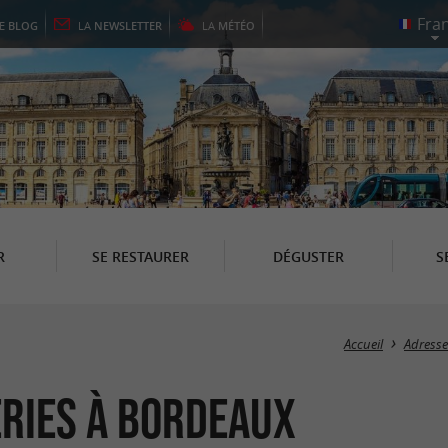
LE
BLOG
LA
NEWSLETTER
LA
MÉTÉO
R
SE RESTAURER
DÉGUSTER
S
Accueil
Adresse
eries à Bordeaux