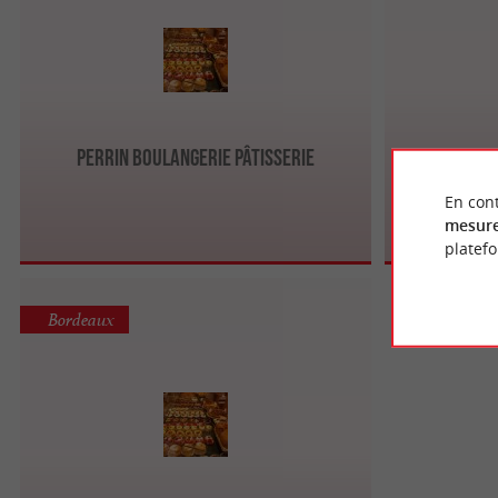
Perrin Boulangerie Pâtisserie
Boulan
En cont
mesure
platef
Bordeaux