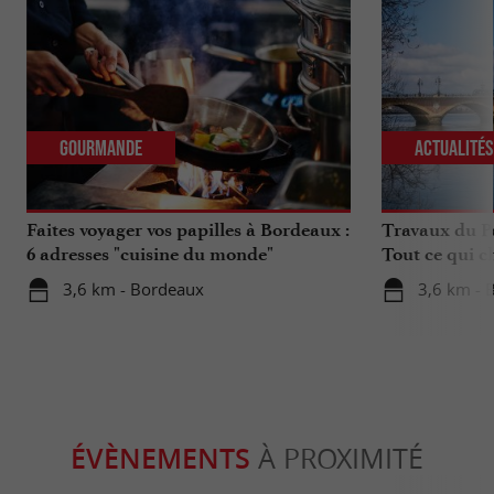
Gourmande
Actualité
Faites voyager vos papilles à Bordeaux :
Travaux du Po
6 adresses "cuisine du monde"
Tout ce qui c
déplacements 
3,6 km - Bordeaux
3,6 km - 
ÉVÈNEMENTS
À PROXIMITÉ