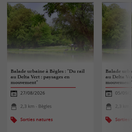
Balade urbaine à Bègles : "Du rail
Balade urbai
au Delta Vert : paysages en
au Delta Ver
mouvement"
mouvement
27/08/2026
05/09/
2,3 km - Bègles
2,3 km -
Sorties natures
Sorties