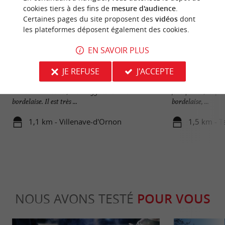
cookies tiers à des fins de
mesure d'audience
.
Certaines pages du site proposent des
vidéos
dont
les plateformes déposent également des cookies.
EN SAVOIR PLUS
Parc Sourreil
Parc du Château P
JE REFUSE
J'ACCEPTE
Le Parc Sourreil est un petit espace vert à
Le Parc du Château
Villenave-d’Ornon, dans l’agglomération
française », en pl
bordelaise. Il est très ...
bordelaise, ...
1,1 km - Villenave-d'Ornon
1,5 km - T
NOUS AVONS TESTÉ
POUR VOUS