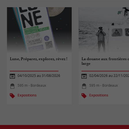
Lune, Préparez, explorez, rêvez !
La douane aux frontières 
large
04/10/2025 au 31/08/2026
02/04/2026 au 22/11/20
595 m - Bordeaux
595 m - Bordeaux
Expositions
Expositions