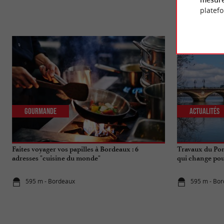
platef
Gourmande
Actualités
Faites voyager vos papilles à Bordeaux : 6
Travaux du Pon
adresses "cuisine du monde"
qui change pou
595 m - Bordeaux
595 m - Bo