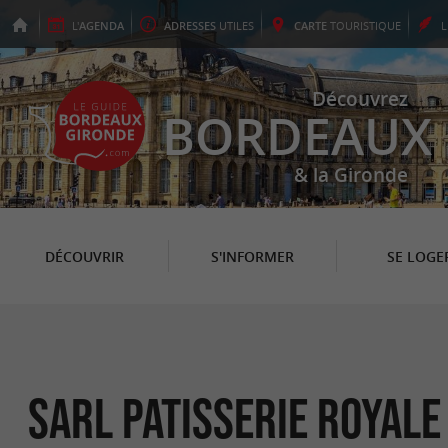
L'
AGENDA
ADRESSES
UTILES
CARTE
TOURISTIQUE
Découvrez
BORDEAUX
& la Gironde
DÉCOUVRIR
S'INFORMER
SE LOGE
SARL Patisserie Royale