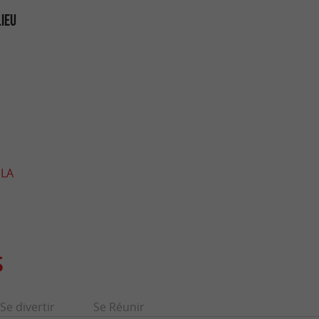
LIEU
 LA
S
Se divertir
Se Réunir