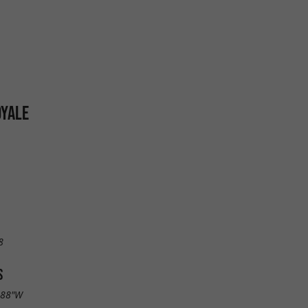
OYALE
8
S
.88"W