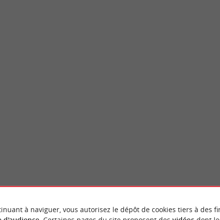
Musée des Arts Décoratifs et du Design
8 et 1753, la porte de Dijeaux est un vestige
Au cœur du quartier historique de Bordeaux,
 entre la place Gambetta et ...
décoratifs et du Design (MADD) occupe un si
rdeaux
339 m - Bordeaux
inuant à naviguer, vous autorisez le dépôt de cookies tiers à des fi
 d'audience
. Certaines pages du site proposent des
vidéos
dont le