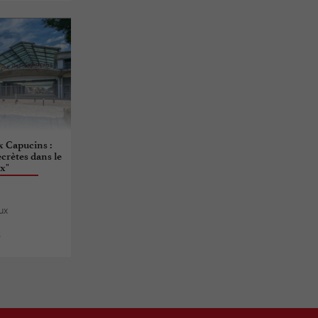
x Capucins :
crètes dans le
x"
ux
s