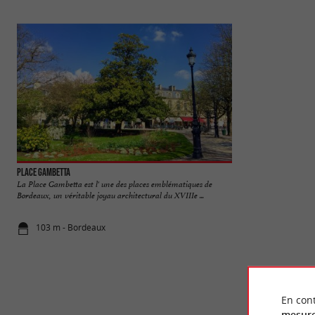
Place Gambetta
Porte Dijeaux
La Place Gambetta est l' une des places emblématiques de
Construite entre 174
Bordeaux, un véritable joyau architectural du XVIIIe ...
du 18 e siècle, situé
103 m - Bordeaux
183 m - Bo
En cont
mesure