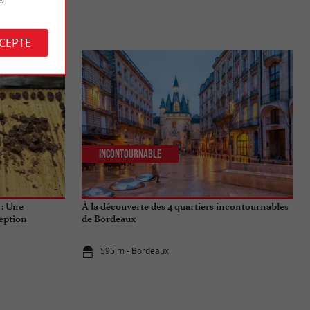
S
CCEPTE
Incontournable
 : Une
À la découverte des 4 quartiers incontournables
eption
de Bordeaux
595 m - Bordeaux