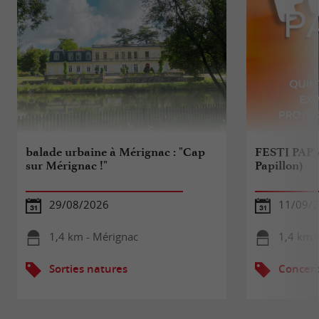
balade urbaine à Mérignac : "Cap
FESTI PAP' (
sur Mérignac !"
Papillon)
29/08/2026
11/09/
1,4 km - Mérignac
1,4 km 
Sorties natures
Concert