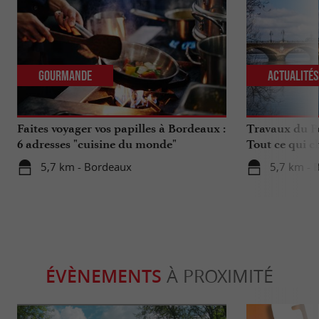
Gourmande
Actualité
Faites voyager vos papilles à Bordeaux :
Travaux du Po
6 adresses "cuisine du monde"
Tout ce qui c
déplacements 
5,7 km - Bordeaux
5,7 km - 
ÉVÈNEMENTS
À PROXIMITÉ