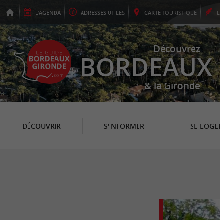
L'
AGENDA
ADRESSES
UTILES
CARTE
TOURISTIQUE
Découvrez
BORDEAUX
& la Gironde
DÉCOUVRIR
S'INFORMER
SE LOGE