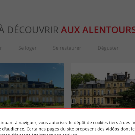
À DÉCOUVRIR
AUX ALENTOUR
r
Se loger
Se restaurer
Déguster
inuant à naviguer, vous autorisez le dépôt de cookies tiers à des fi
Parc de Bourran - Mérignac
 d'audience
. Certaines pages du site proposent des
vidéos
dont le
 est niché dans un beau parc arboré, au
Le Parc du Bourran est l’ancien domaine d