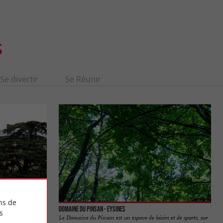
S
Se divertir
Se Réunir
ns de
Domaine du Pinsan - Eysines
s
u Château Bourran,
Le Domaine du Pinsan est un espace de loisirs et de sports, sur