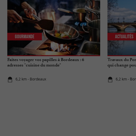
Gourmande
Actualités
Faites voyager vos papilles à Bordeaux : 6
Travaux du Pon
adresses "cuisine du monde"
qui change pou
6,2 km - Bordeaux
6,2 km - Bo