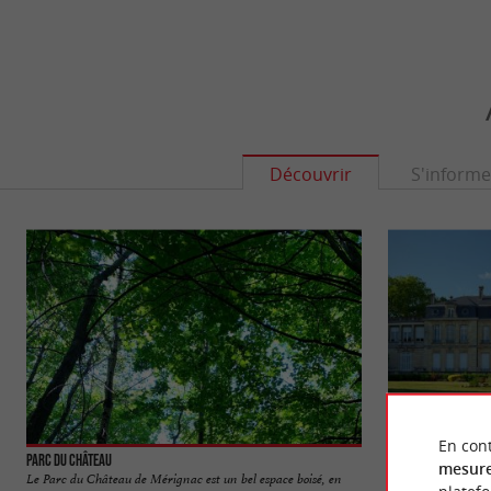
Découvrir
S'informe
En cont
Parc du Château
Château Bourran
mesure
Le Parc du Château de Mérignac est un bel espace boisé, en
Le Château Bourran