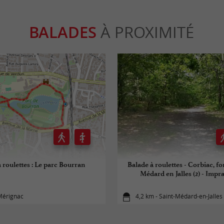
BALADES
À PROXIMITÉ
 roulettes : Le parc Bourran
Balade à roulettes - Corbiac, fo
Médard en Jalles (2) - Impr
Mérignac
4,2 km - Saint-Médard-en-Jalles