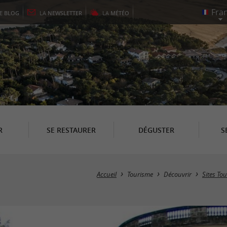
LE
BLOG
LA
NEWSLETTER
LA
MÉTÉO
R
SE RESTAURER
DÉGUSTER
S
Accueil
Tourisme
Découvrir
Sites Tou