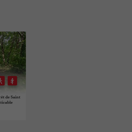
rêt de Saint
aticable