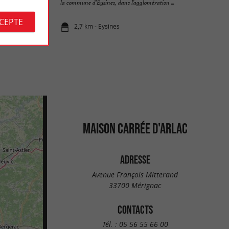
ration ...
la commune d’Eysines, dans l’agglomération ...
CCEPTE
2,7 km - Eysines
MAISON CARRÉE D'ARLAC
ADRESSE
Avenue François Mitterand
33700 Mérignac
CONTACTS
Tél. :
05 56 55 66 00