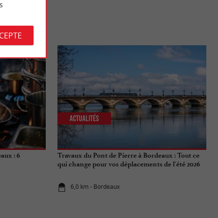
s
S
CCEPTE
Actualités
aux : 6
Travaux du Pont de Pierre à Bordeaux : Tout ce
qui change pour vos déplacements de l'été 2026
6,0 km - Bordeaux