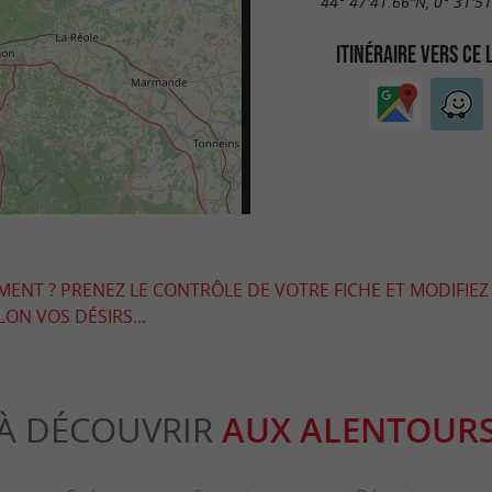
44° 47'41.66"N, 0° 31'5
ITINÉRAIRE VERS CE 
EMENT ? PRENEZ LE CONTRÔLE DE VOTRE FICHE ET MODIFIEZ
LON VOS DÉSIRS...
À DÉCOUVRIR
AUX ALENTOUR