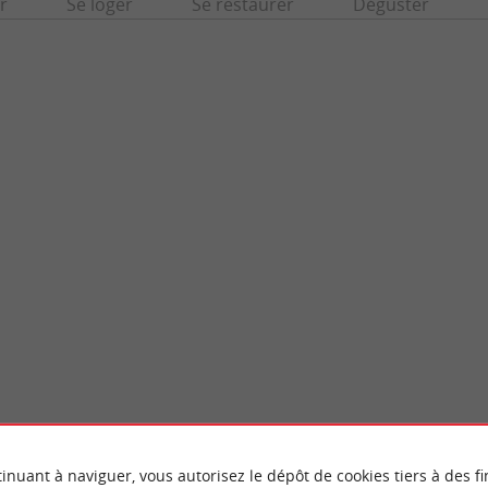
r
Se loger
Se restaurer
Déguster
Gare Saint-Jean
t un petit espace vert à Villenave-d’Ornon,
La Gare de Bordeaux Saint-Jean est la prin
bordelaise. Il est très ...
ferroviaire de Bordeaux et un pôle d'échange
llenave-d'Ornon
4,0 km - Bordeaux
inuant à naviguer, vous autorisez le dépôt de cookies tiers à des fi