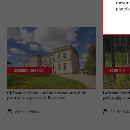
mesure
platef
Séjours / Weekend
Familiale
Château la Chèze, un hôtel-restaurant 3* de
La Ferme Exoti
prestige aux portes de Bordeaux
pédagogique p
3,9 km - Floirac
4,4 km - Ca