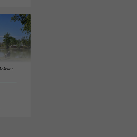
oirac :
s