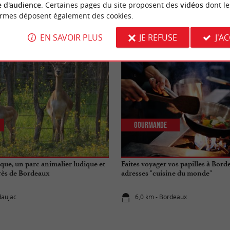
 d'audience
. Certaines pages du site proposent des
vidéos
dont le
ormes déposent également des cookies.
NOUS AVONS TESTÉ
POUR VOU
EN SAVOIR PLUS
JE REFUSE
J'A
Gourmande
que, un parc animalier ludique et
Faites voyager vos papilles à Borde
rès de Bordeaux
adresses "cuisine du monde"
daujac
6,0 km - Bordeaux