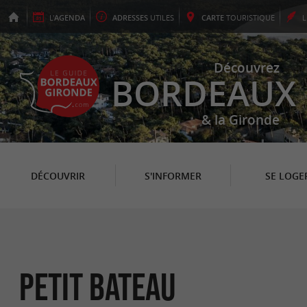
L'
AGENDA
ADRESSES
UTILES
CARTE
TOURISTIQUE
Découvrez
BORDEAUX
& la Gironde
DÉCOUVRIR
S'INFORMER
SE LOGE
Petit Bateau