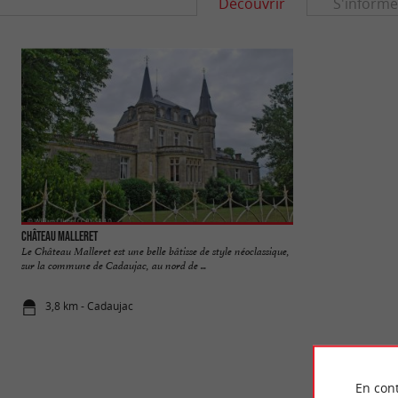
Découvrir
S'informe
Château Malleret
Parc Sourreil
Le Château Malleret est une belle bâtisse de style néoclassique,
Le Parc Sourreil es
sur la commune de Cadaujac, au nord de ...
dans l’agglomération 
3,8 km - Cadaujac
3,8 km - Vi
En cont