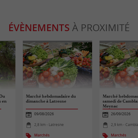
ÉVÈNEMENTS
À PROXIMITÉ
“Du
Marché hebdomadaire du
Marché hebdomad
s en
dimanche à Latresne
samedi de Cambla
Meynac
09/08/2026
26/09/2026
2,8 km - Latresne
2,9 km - Cambl
Marchés
Marchés