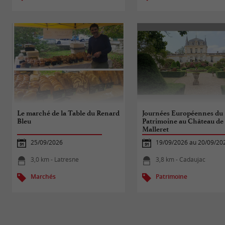
Le marché de la Table du Renard
Journées Européennes du
Bleu
Patrimoine au Château de
Malleret
25/09/2026
19/09/2026 au 20/09/20
3,0 km - Latresne
3,8 km - Cadaujac
Marchés
Patrimoine