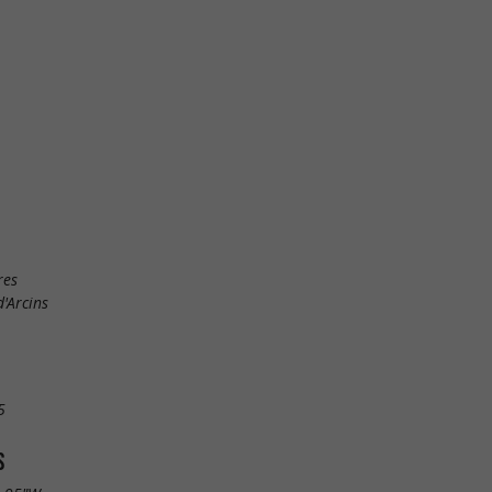
res
'Arcins
5
S