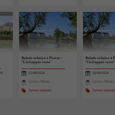
Balade urbaine à Floirac :
Balade urbaine à Fl
"L'échappée verte"
“l'échappée verte”
26
22/08/2026
26/09/2026
3,9 km - Floirac
3,9 km - Floirac
Sorties natures
Sorties nature