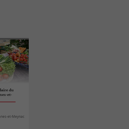
aire du
nes-et-
anes-et-Meynac