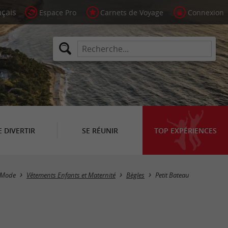
Espace Pro
Carnets de Voyage
Connexion
E DIVERTIR
SE RÉUNIR
TOP EXPÉRIENCES
Mode
Vêtements Enfants et Maternité
Bègles
Petit Bateau