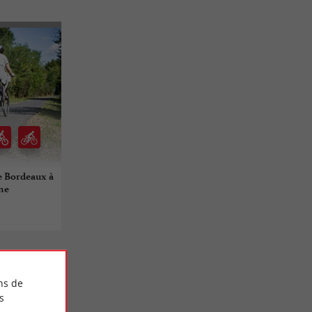
de Bordeaux à
ne
ns de
s