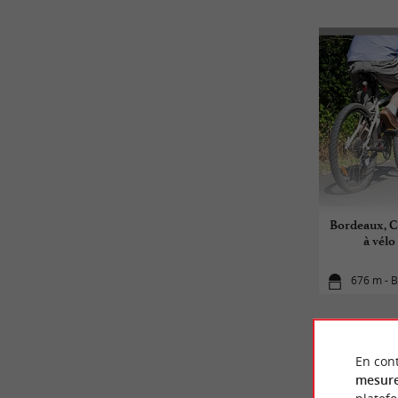
Bordeaux, C
à vélo
676 m - 
En cont
mesure