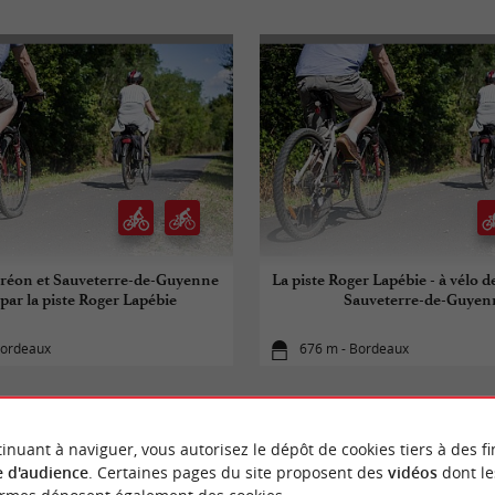
réon et Sauveterre-de-Guyenne
La piste Roger Lapébie - à vélo 
 par la piste Roger Lapébie
Sauveterre-de-Guyen
Bordeaux
676 m - Bordeaux
inuant à naviguer, vous autorisez le dépôt de cookies tiers à des fi
 d'audience
. Certaines pages du site proposent des
vidéos
dont le