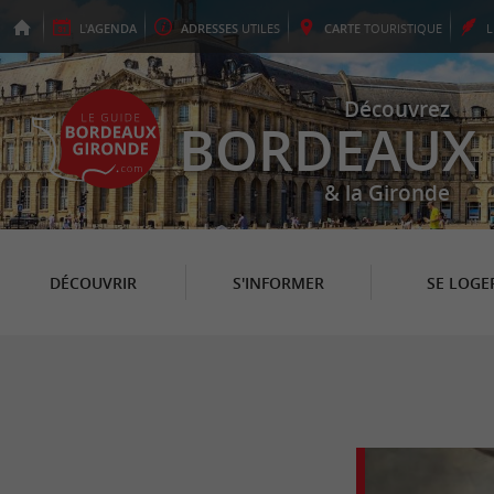
L'
AGENDA
ADRESSES
UTILES
CARTE
TOURISTIQUE
Découvrez
BORDEAUX
& la Gironde
DÉCOUVRIR
S'INFORMER
SE LOGE