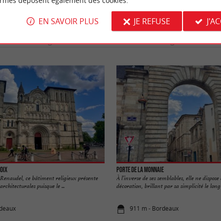
ormes déposent également des cookies.
À DÉCOUVRIR
AUX ALENTOUR
EN SAVOIR PLUS
JE REFUSE
J'A
r
Se loger
Se restaurer
Déguster
roix
Porte de la Monnaie
 Renaudel, ce bâtiment religieux présente
À l’inverse de ses semblables, elle ne dispose
architecturales puisque le ...
décoration, brillant par sa simplicité le long d
rdeaux
911 m - Bordeaux