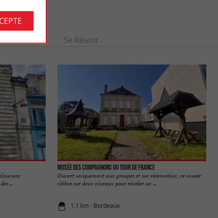
S
CCEPTE
Se divertir
Se Réunir
Musée des Compagnons du Tour de France
 d’aucune
Ouvert uniquement aux groupes et sur réservation, ce musée
es ...
s’élève sur deux niveaux pour révéler un ...
1,1 km - Bordeaux