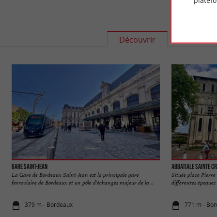
platef
Découvrir
S'informe
Gare Saint-Jean
Abbatiale Sainte C
La Gare de Bordeaux Saint-Jean est la principale gare
Située place Pierre
ferroviaire de Bordeaux et un pôle d'échanges majeur de la ...
différentes époques 
379 m - Bordeaux
771 m - Bo