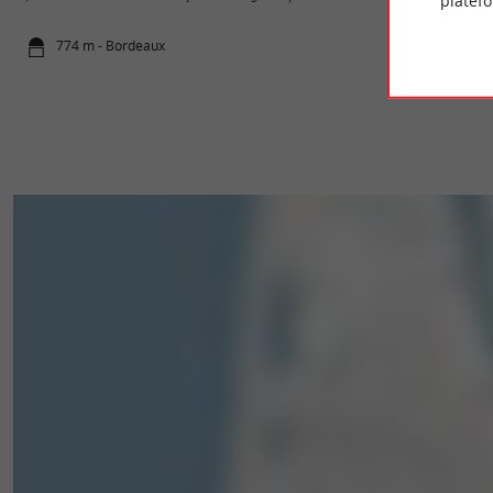
platef
774 m - Bordeaux
823 m - Bo