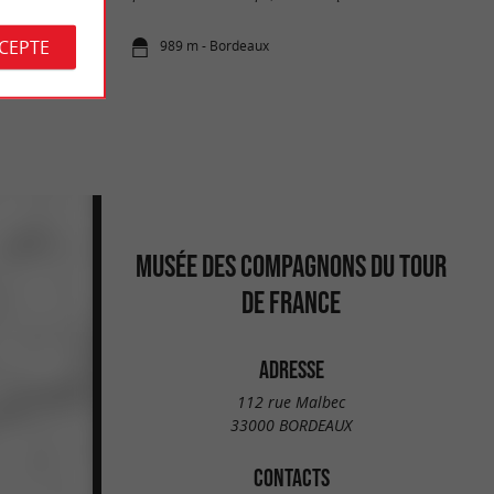
CCEPTE
989 m - Bordeaux
MUSÉE DES COMPAGNONS DU TOUR
DE FRANCE
ADRESSE
112 rue Malbec
33000 BORDEAUX
CONTACTS