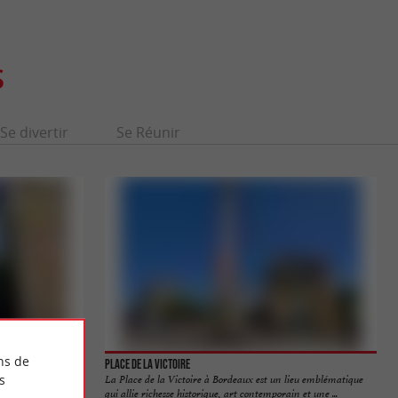
S
Se divertir
Se Réunir
ns de
Place de la Victoire
s
répondait autrefois
La Place de la Victoire à Bordeaux est un lieu emblématique
.
qui allie richesse historique, art contemporain et une ...