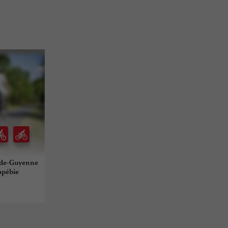
-de-Guyenne
Lapébie