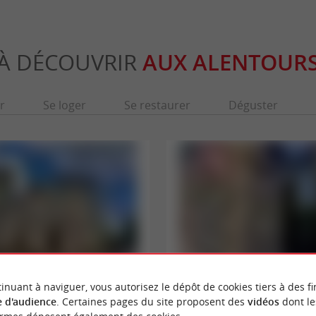
À DÉCOUVRIR
AUX ALENTOUR
r
Se loger
Se restaurer
Déguster
inuant à naviguer, vous autorisez le dépôt de cookies tiers à des fi
roix
Musée d'Ethnographie
 d'audience
. Certaines pages du site proposent des
vidéos
dont le
 Renaudel, ce bâtiment religieux présente
Voilà un musée universitaire atypique, qui 
architecturales puisque le ...
au nom de musée de pathologie exotique et ..