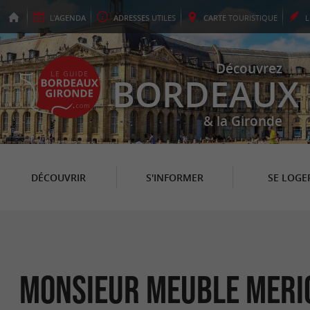
L'
AGENDA
ADRESSES
UTILES
CARTE
TOURISTIQUE
Découvrez
BORDEAUX
& la Gironde
DÉCOUVRIR
S'INFORMER
SE LOGE
Monsieur Meuble Meri