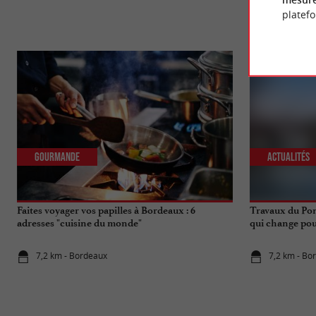
platef
Gourmande
Actualités
Faites voyager vos papilles à Bordeaux : 6
Travaux du Pon
adresses "cuisine du monde"
qui change pou
7,2 km - Bordeaux
7,2 km - Bo