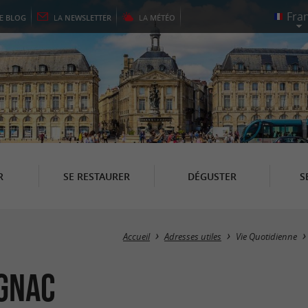
LE
BLOG
LA
NEWSLETTER
LA
MÉTÉO
R
SE RESTAURER
DÉGUSTER
S
Accueil
Adresses utiles
Vie Quotidienne
gnac