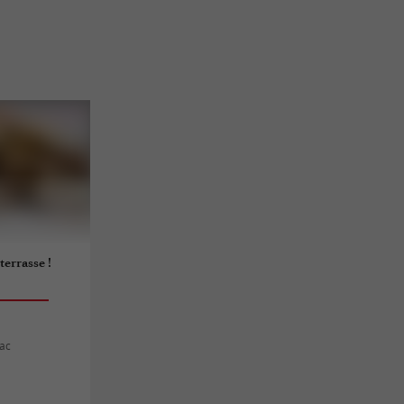
terrasse !
nac