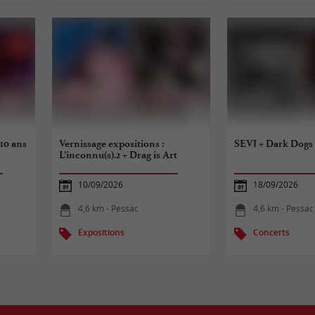
 10 ans
Vernissage expositions :
SEVI + Dark Dogs
L’inconnu(s).2 + Drag is Art
10/09/2026
18/09/2026
4,6 km - Pessac
4,6 km - Pessac
Expositions
Concerts