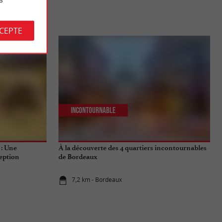
S
CCEPTE
Incontournable
 : Une
À la découverte des 4 quartiers incontournables
eption
de Bordeaux
7,2 km - Bordeaux