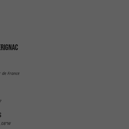
ERIGNAC
r de France
7
S
1.08"W