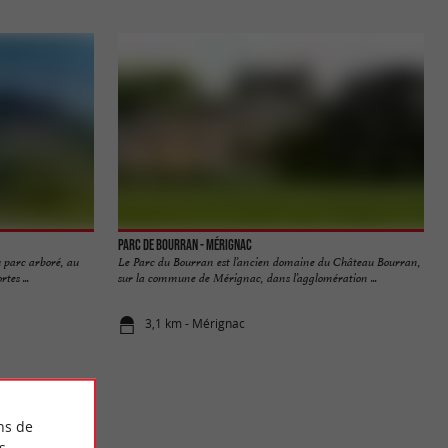
Parc de Bourran - Mérignac
 parc arboré, au
Le Parc du Bourran est l’ancien domaine du Château Bourran,
tes ...
sur la commune de Mérignac, dans l’agglomération ...
3,1 km - Mérignac
ns de
s