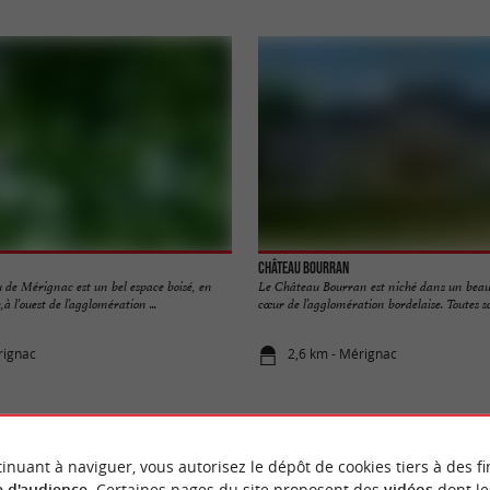
Château Bourran
 de Mérignac est un bel espace boisé, en
Le Château Bourran est niché dans un beau
à l’ouest de l’agglomération ...
cœur de l’agglomération bordelaise. Toutes sor
rignac
2,6 km - Mérignac
inuant à naviguer, vous autorisez le dépôt de cookies tiers à des fi
 d'audience
. Certaines pages du site proposent des
vidéos
dont le