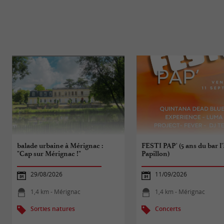
balade urbaine à Mérignac :
FESTI PAP' (5 ans du bar l'
"Cap sur Mérignac !"
Papillon)
29/08/2026
11/09/2026
1,4 km - Mérignac
1,4 km - Mérignac
Sorties natures
Concerts