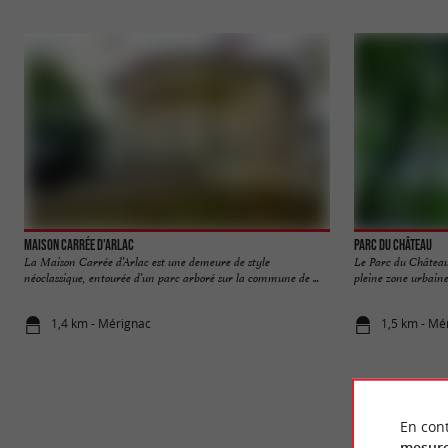
Maison Carrée d'Arlac
Parc du Château
La Maison Carrée d’Arlac est une demeure de style
Le Parc du Château
néoclassique, entourée d’un parc arboré sur la commune de ...
pleine zone urbaine,
1,4 km - Mérignac
1,5 km - Mé
En cont
mesure