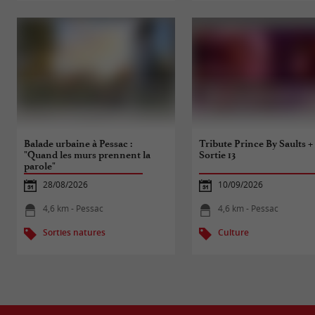
Balade urbaine à Pessac :
Tribute Prince By Saults +
"Quand les murs prennent la
Sortie 13
parole"
28/08/2026
10/09/2026
4,6 km - Pessac
4,6 km - Pessac
Sorties natures
Culture