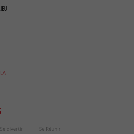
LIEU
 LA
S
Se divertir
Se Réunir