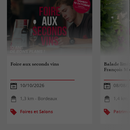
Foire aux seconds vins
Balade litté
François M
10/10/2026
08/08/
1,3 km - Bordeaux
1,4 km 
Foires et Salons
Patrimo