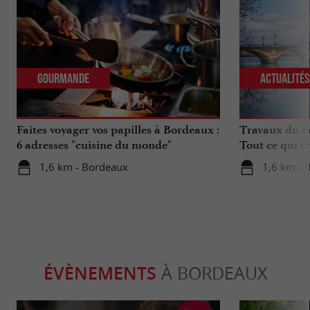
Gourmande
Actualité
Faites voyager vos papilles à Bordeaux :
Travaux du Po
6 adresses "cuisine du monde"
Tout ce qui c
déplacements 
1,6 km - Bordeaux
1,6 km - 
ÉVÈNEMENTS
À BORDEAUX