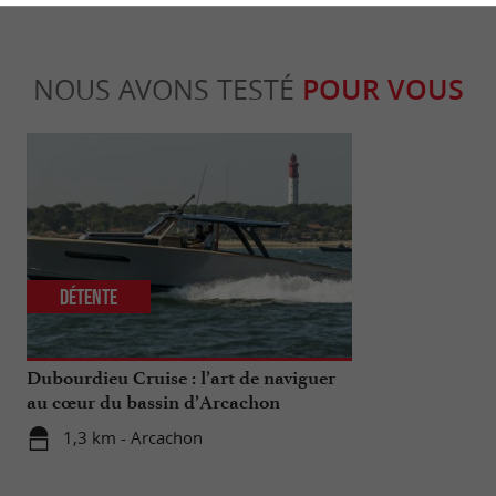
NOUS AVONS TESTÉ
POUR VOUS
Détente
Culturell
Dubourdieu Cruise : l’art de naviguer
Arcachon : un
au cœur du bassin d’Arcachon
!
1,3 km - Arcachon
1,3 km - 