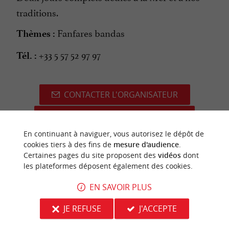
traditions.
Fanfares bandas
Thèmes :
+33 5 57 52 97 97
Tél. :
CONTACTER L'ORGANISATEUR
SITE INTERNET DE L'ÉVÈNEMENT
En continuant à naviguer, vous autorisez le dépôt de
cookies tiers à des fins de
mesure d'audience
.
Certaines pages du site proposent des
vidéos
dont
les plateformes déposent également des cookies.
dernière mise à jour :
23/07/2026 à 12:07:36
EN SAVOIR PLUS
Source :
Crédit photo :
Sirtaqui
-
Mairie d'Arcachon -
CC
JE REFUSE
J'ACCEPTE
BY-NC-ND 4.0