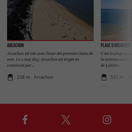
Arcachon
Plage d'Arcachon
Arcachon est née avec l’essor des premiers bains de
C'est la plage prin
mer. Le 2 mai 1857, Arcachon est érigée en
la nomme aussi la 
commune par ...
de 3 jetées ...
258 m - Arcachon
531 m - A