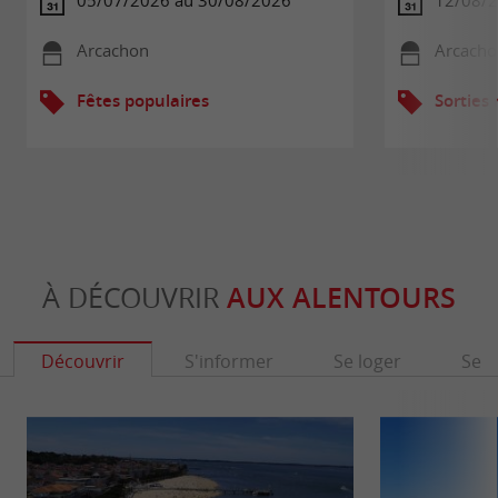
05/07/2026 au 30/08/2026
12/08/
Arcachon
Arcacho
Fêtes populaires
Sorties
À DÉCOUVRIR
AUX ALENTOURS
Découvrir
S'informer
Se loger
Se r