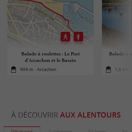
Balade à roulettes : Le Port
Balade à ro
d'Arcachon et le Bassin
904 m - Arcachon
1,6 km -
À DÉCOUVRIR
AUX ALENTOURS
Découvrir
S'informer
Se loger
Se r