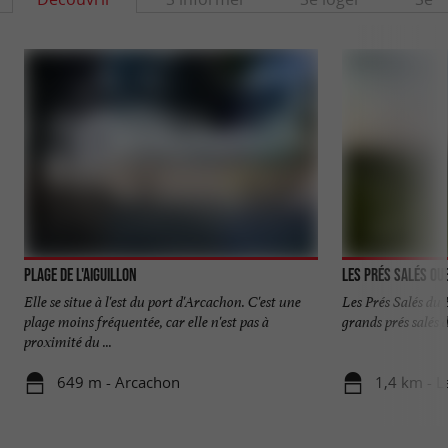
Plage de l'Aiguillon
Les Prés Salés Ou
Elle se situe à l'est du port d'Arcachon. C'est une
Les Prés Salés du 
plage moins fréquentée, car elle n'est pas à
grands prés salés d
proximité du ...
649 m - Arcachon
1,4 km - L