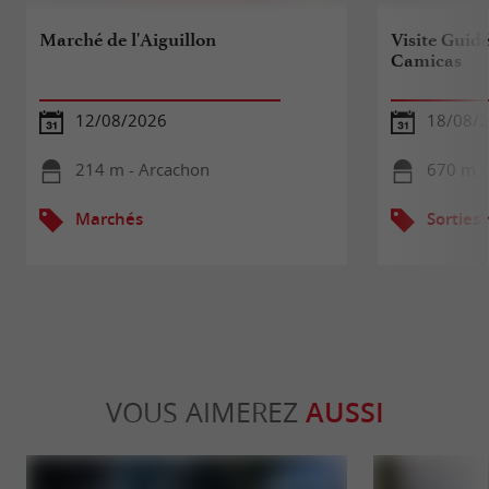
Marché de l'Aiguillon
Visite Guidé
Camicas
12/08/2026
18/08/
214 m - Arcachon
670 m -
Marchés
Sorties
VOUS AIMEREZ
AUSSI