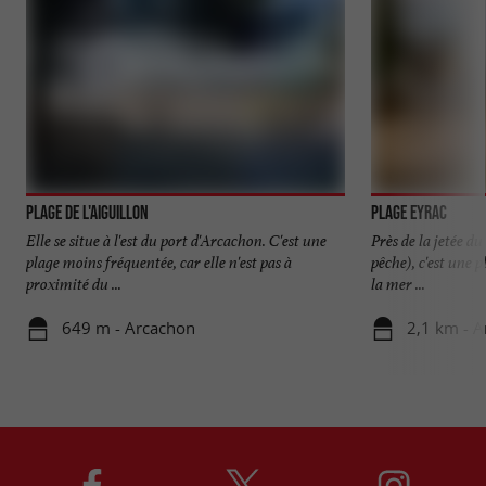
Plage de l'Aiguillon
Plage Eyrac
Elle se situe à l'est du port d'Arcachon. C'est une
Près de la jetée d
plage moins fréquentée, car elle n'est pas à
pêche), c'est une p
proximité du ...
la mer ...
649 m - Arcachon
2,1 km - 