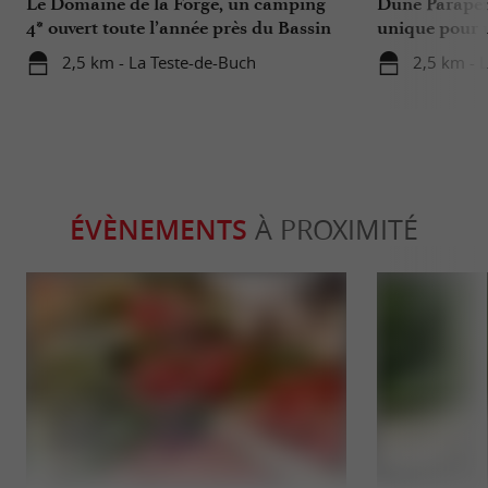
Le Domaine de la Forge, un camping
Dune Parapen
4* ouvert toute l’année près du Bassin
unique pour u
d’Arcachon
Gironde
2,5 km - La Teste-de-Buch
2,5 km - 
ÉVÈNEMENTS
À PROXIMITÉ