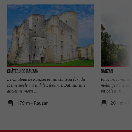
Château de Rauzan
Rauzan
Le Château de Rauzan est un château fort du
Rauzan, commune s
12ème siècle, au sud de Libourne. Bâti sur une
mélange d’histoire
ancienne motte ...
viticole aux ...
179 m - Rauzan
201 m - R