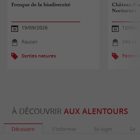
Fresque de la biodiversité
Château For
Nocturnes
19/09/2026
12/08/
Rauzan
244 m -
Sorties natures
Patrimo
À DÉCOUVRIR
AUX ALENTOURS
Découvrir
S'informer
Se loger
Se r