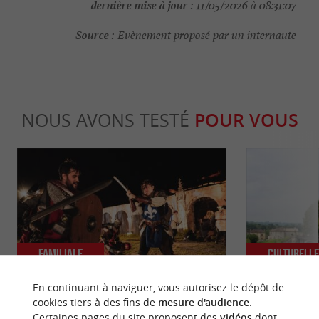
dernière mise à jour :
11/05/2026 à 08:31:07
Source :
Evènement proposé par un internaute
NOUS AVONS TESTÉ
POUR VOUS
Familiale
Culturell
En continuant à naviguer, vous autorisez le dépôt de
cookies tiers à des fins de
mesure d'audience
.
La Bataille de Castillon : Spectacle
Castillon-la-B
Certaines pages du site proposent des
vidéos
dont