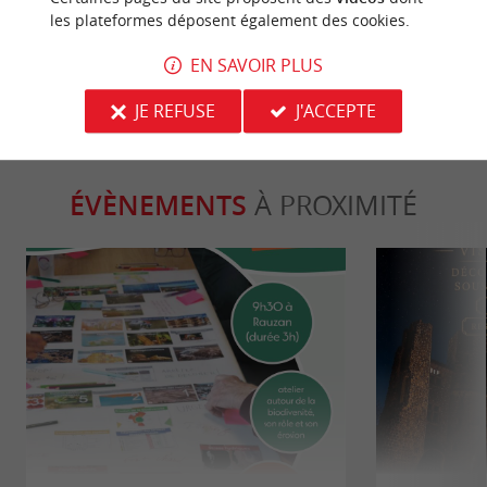
historique son et lumières en Gironde
les plateformes déposent également des cookies.
10,4 km - Castillon-la-Bataille
10,4 km - 
EN SAVOIR PLUS
JE REFUSE
J'ACCEPTE
ÉVÈNEMENTS
À PROXIMITÉ