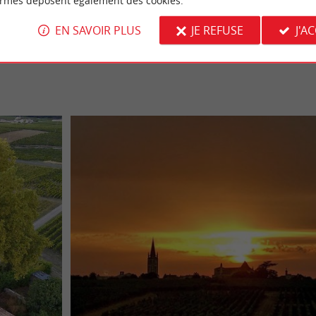
ormes déposent également des cookies.
), vous apprécierez la
des
typicité du vin
gentillesse
viti
EN SAVOIR PLUS
JE REFUSE
J'A
et
, aux amoureux des
e
déguster leurs vins
Grands Crus 