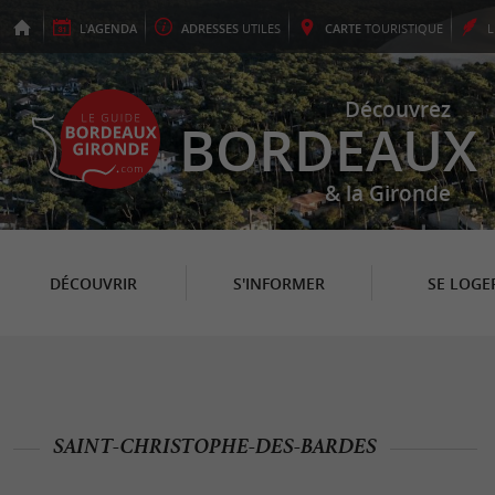
L'
AGENDA
ADRESSES
UTILES
CARTE
TOURISTIQUE
Découvrez
BORDEAUX
& la Gironde
DÉCOUVRIR
S'INFORMER
SE LOGE
SAINT-CHRISTOPHE-DES-BARDES