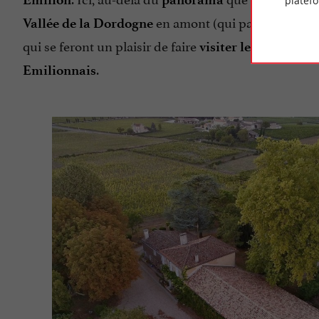
platef
en amont (qui participe à la
Vallée de la Dordogne
qui se feront un plaisir de faire
visiter leur domain
.
Emilionnais