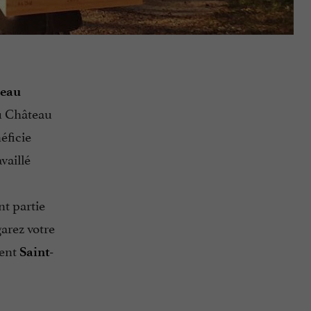
teau
du Château
éficie
availlé
nt partie
garez votre
ment
Saint-