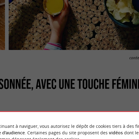
conte
SONNÉE, AVEC UNE TOUCHE FÉMIN
famille Ménager. Jean-Honoré, le grand père de Juliette 
inuant à naviguer, vous autorisez le dépôt de cookies tiers à des fi
 à
, sur les
Saint-Christophe-des-Bardes
hauteurs à l’est
 d'audience
. Certaines pages du site proposent des
vidéos
dont le
querez pas d’apprécier sur les
jusq
collines ondulantes