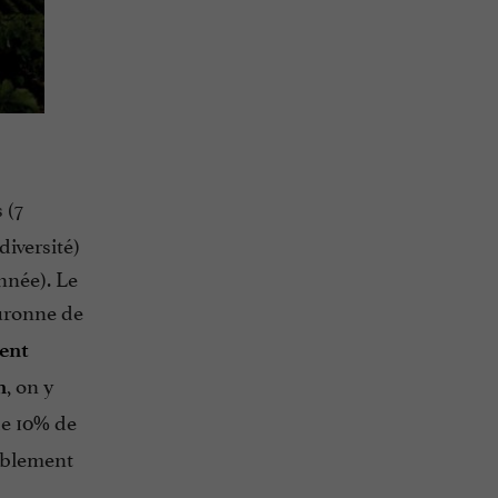
 (7
diversité)
nnée). Le
uronne de
ent
, on y
n
de 10% de
ablement