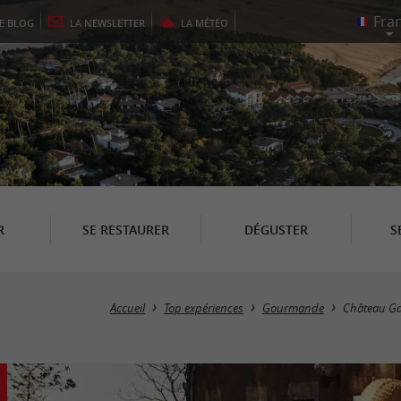
LE
BLOG
LA
NEWSLETTER
LA
MÉTÉO
R
SE RESTAURER
DÉGUSTER
S
Accueil
Top expériences
Gourmande
Château Gau