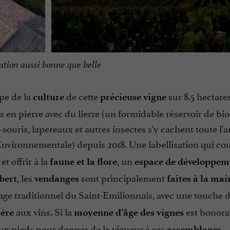
ation aussi bonne que belle
upe de la
de cette
sur 8.5 hectares
culture
précieuse vigne
en pierre avec du lierre (un formidable réservoir de bio
souris, lapereaux et autres insectes s'y cachent toute l'a
nvironnementale) depuis 2018. Une labellisation qui co
t offrir à la
, un
faune et la flore
espace de développem
, les
sont principalement
bert
vendanges
faites à la mai
épage traditionnel du Saint-Emilionnais, avec une touche 
aux vins. Si la
est honor
tère
moyenne d’âge des vignes
aux pieds pour donner de la vigueur à ses
.
assemblages