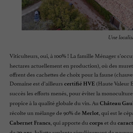
Une localis
Viticulteurs, oui, à 100% ! La famille Ménager s’occ
hectares actuellement en production), où des murets 
offrent des cachettes de choix pour la faune (chauve-
Domaine est d’ailleurs
(Haute Valeur E
certifié HVE
succès les efforts menés, pour éviter la monoculture e
propice à la qualité globale du vin. Au
Château Gau
récolte un mélange de 90% de
, qui est le c
Merlot
, qui apporte du
et du
Cabernet Francs
corps
carac
de
, Juliette replante régulièrement de nouve
70 ans