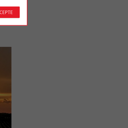
,
culteurs
CCEPTE
Saint-