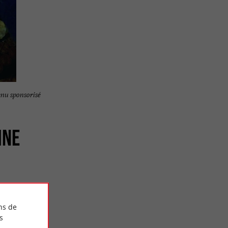
nu sponsorisé
INE
Granet,
ns de
 de Saint-
s
u’à la