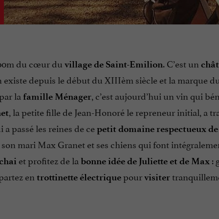
500m du cœur du
. C’est un
village de Saint-Emilion
châ
on existe depuis le début du XIIIèm siècle et la marque 
 par la
, c’est aujourd’hui un vin qui bén
famille Ménager
, la petite fille de Jean-Honoré le repreneur initial, a tr
net
ui a passé les reines de ce
petit domaine
respectueux de
 son mari Max Granet et ses chiens qui font intégraleme
et profitez de la
: 
chai
bonne idée de Juliette et de Max
epartez en
pour
tranquille
trottinette électrique
visiter