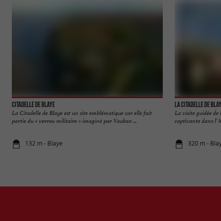
Citadelle de Blaye
La Citadelle de Bla
La Citadelle de Blaye est un site emblématique car elle fait
La visite guidée de
partie du « verrou militaire » imaginé par Vauban ...
captivante dans l' hi
132 m - Blaye
320 m - Bla