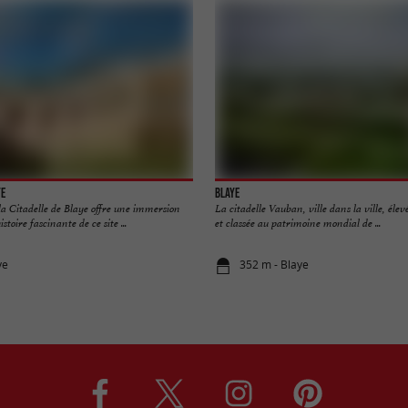
ye
Blaye
 la Citadelle de Blaye offre une immersion
La citadelle Vauban, ville dans la ville, élev
stoire fascinante de ce site ...
et classée au patrimoine mondial de ...
ye
352 m - Blaye