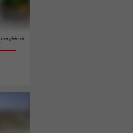
a en plein air
e