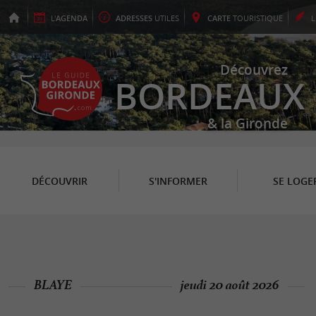
L'
AGENDA
ADRESSES
UTILES
CARTE
TOURISTIQUE
Découvrez
BORDEAUX
& la Gironde
DÉCOUVRIR
S'INFORMER
SE LOGE
BLAYE
jeudi 20 août 2026