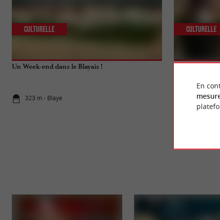
Culturelle
Culturelle
Un Week-end dans le Blayais !
Visite de la Cit
En cont
mesure
323 m - Blaye
323 m - Bla
platef