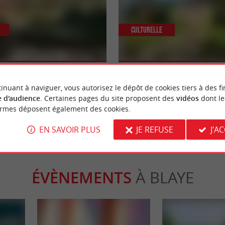
Culturelle
adelle de Blaye
Visitez le Fort Médoc ! Patrimoine 
programme
inuant à naviguer, vous autorisez le dépôt de cookies tiers à des fi
 d'audience
. Certaines pages du site proposent des
vidéos
dont le
ye
5,3 km - Cussac-Fort-Médoc
ormes déposent également des cookies.
EN SAVOIR PLUS
JE REFUSE
J'A
ÉVÈNEMENTS
À BLAYE