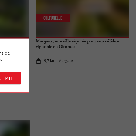
Culturelle
et belle vue au
Margaux, une ville réputée pour son célèbre
vignoble en Gironde
ns de
s
9,7 km - Margaux
CCEPTE