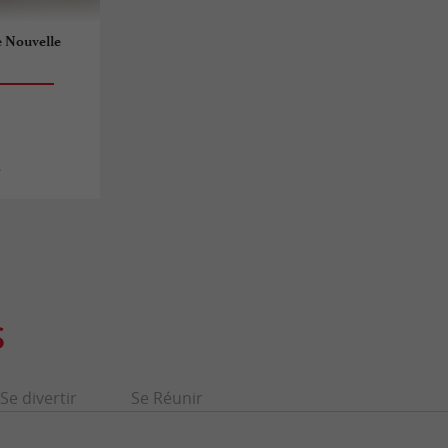
e Nouvelle
s
S
Se divertir
Se Réunir