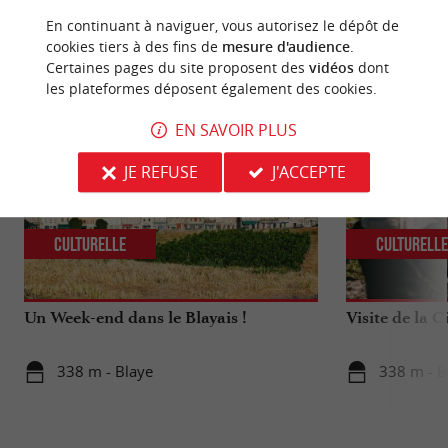
En continuant à naviguer, vous autorisez le dépôt de
cookies tiers à des fins de
mesure d'audience
.
NOUS AVONS TESTÉ
POUR VOUS
Certaines pages du site proposent des
vidéos
dont
les plateformes déposent également des cookies.
EN SAVOIR PLUS
JE REFUSE
J'ACCEPTE
Culturelle
Culturell
Un Week-end dans le Blayais !
Visite de la C
338 m - Blaye
338 m - B