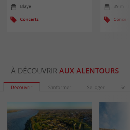
Blaye
89 m - 
Concerts
Concert
À DÉCOUVRIR
AUX ALENTOURS
Découvrir
S'informer
Se loger
Se r