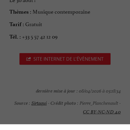
Musique contemporaine
Thèmes :
Gratuit
Tarif :
+33 5 57 42 12 09
Tél. :
SITE INTERNET DE L'ÉVÈNEMENT
dernière mise à jour :
08/04/2026 à 03:18:34
Source :
Crédit photo :
Sirtaqui
-
Pierre_Planchenault -
CC BY-NC-ND 4.0