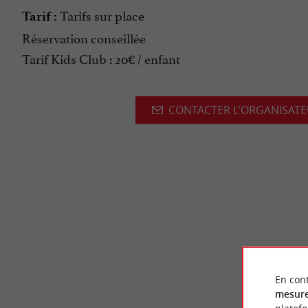
Tarifs sur place
Tarif :
Réservation conseillée
Tarif Kids Club : 20€ / enfant
CONTACTER L'ORGANISAT
En cont
mesure