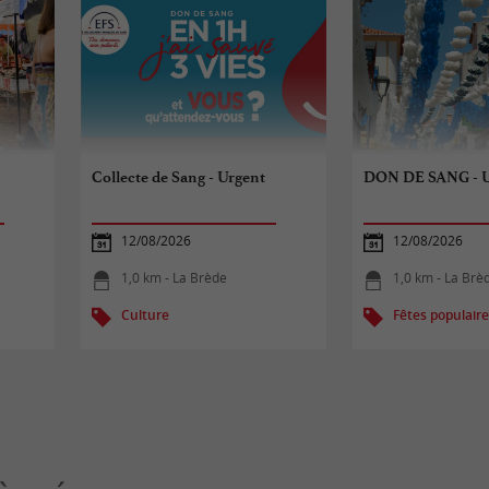
Collecte de Sang - Urgent
DON DE SANG -
12/08/2026
12/08/2026
1,0 km - La Brède
1,0 km - La Brè
Culture
Fêtes populair