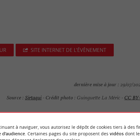
EUR
SITE INTERNET DE L'ÉVÈNEMENT
dernière mise à jour :
29/07/202
Source :
Crédit photo :
Sirtaqui
-
Guinguette La Méric -
CC BY
inuant à naviguer, vous autorisez le dépôt de cookies tiers à des fi
NOUS AVONS TESTÉ
POUR VOU
 d'audience
. Certaines pages du site proposent des
vidéos
dont le