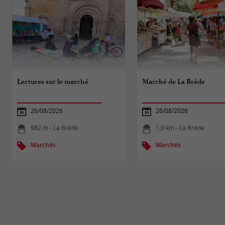
Lectures sur le marché
Marché de La Brède
26/08/2026
26/08/2026
982 m - La Brède
1,0 km - La Brède
Marchés
Marchés