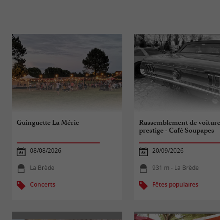
Guinguette La Méric
Rassemblement de voiture
prestige - Café Soupapes
08/08/2026
20/09/2026
La Brède
931 m - La Brède
Concerts
Fêtes populaires