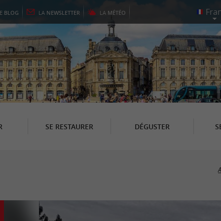
LE
BLOG
LA
NEWSLETTER
LA
MÉTÉO
R
SE RESTAURER
DÉGUSTER
S
A