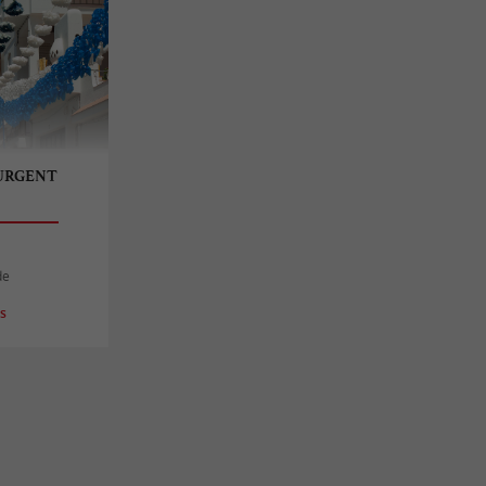
 URGENT
de
es