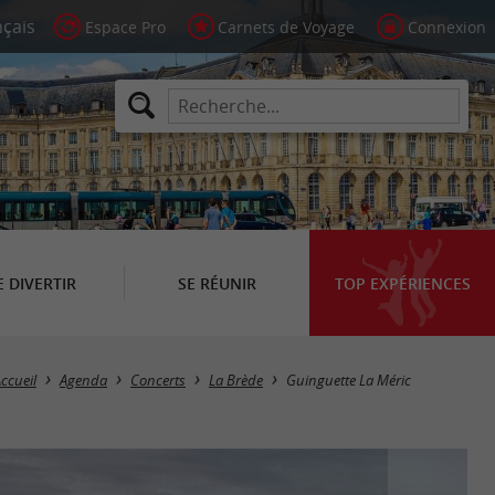
Espace Pro
Carnets de Voyage
Connexion
E DIVERTIR
SE RÉUNIR
TOP EXPÉRIENCES
ccueil
Agenda
Concerts
La Brède
Guinguette La Méric