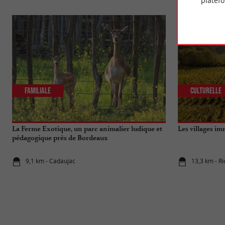
platef
Familiale
Culturelle
La Ferme Exotique, un parc animalier ludique et
Les villages i
pédagogique près de Bordeaux
9,1 km - Cadaujac
13,3 km - R