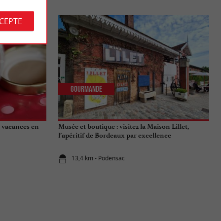
CCEPTE
Gourmande
s vacances en
Musée et boutique : visitez la Maison Lillet,
l’apéritif de Bordeaux par excellence
13,4 km - Podensac