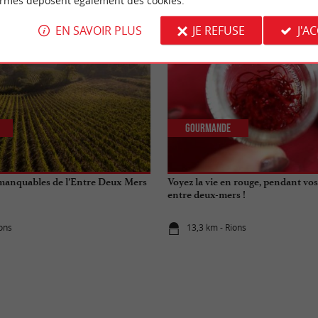
ormes déposent également des cookies.
EN SAVOIR PLUS
JE REFUSE
J'A
Gourmande
mmanquables de l’Entre Deux Mers
Voyez la vie en rouge, pendant vo
entre deux-mers !
ions
13,3 km - Rions