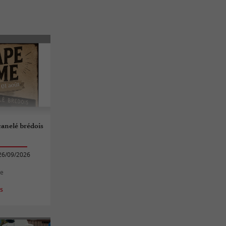
canelé brédois
26/09/2026
de
es