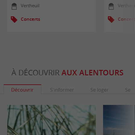
Vertheuil
Vertheui
Concerts
Concert
À DÉCOUVRIR
AUX ALENTOURS
Découvrir
S'informer
Se loger
Se r