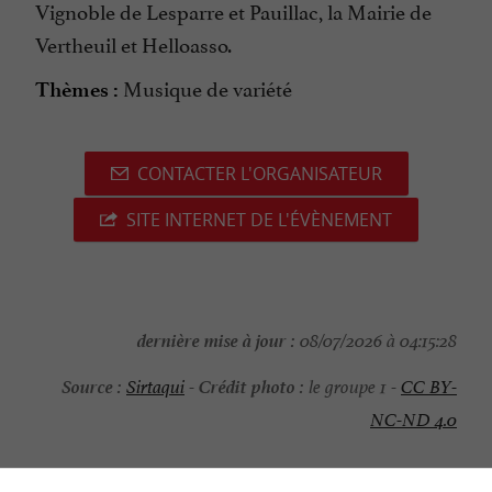
Vignoble de Lesparre et Pauillac, la Mairie de
Vertheuil et Helloasso.
Musique de variété
Thèmes :
CONTACTER L'ORGANISATEUR
SITE INTERNET DE L'ÉVÈNEMENT
dernière mise à jour :
08/07/2026 à 04:15:28
Source :
Crédit photo :
Sirtaqui
-
le groupe 1 -
CC BY-
NC-ND 4.0