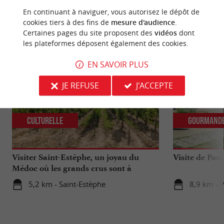
En continuant à naviguer, vous autorisez le dépôt de
cookies tiers à des fins de
mesure d'audience
.
NOUS AVONS TESTÉ
POUR VOUS
Certaines pages du site proposent des
vidéos
dont
les plateformes déposent également des cookies.
EN SAVOIR PLUS
JE REFUSE
J'ACCEPTE
Culturelle
Gourmand
Visiter Saint-Estèphe, un joyau du
Visite de Paui
Médoc où les grands crus sont à
l’honneur
5,2 km - Saint-Estèphe
8,9 km - P