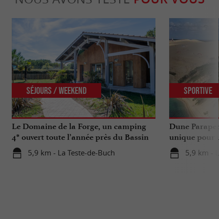
Séjours / Weekend
Sportive
Le Domaine de la Forge, un camping
Dune Parapen
4* ouvert toute l’année près du Bassin
unique pour u
d’Arcachon
Gironde
5,9 km - La Teste-de-Buch
5,9 km - 