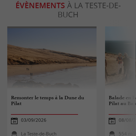
ÉVÈNEMENTS
À LA TESTE-DE-
BUCH
Remonter le temps à la Dune du
Balade en k
Pilat
Pilat au Ba
03/09/2026
08/08/
La Teste-de-Buch
554 m -