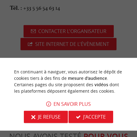
+33 5 56 54 63 14
Tél. :
CONTACTER L'ORGANISATEUR
SITE INTERNET DE L'ÉVÈNEMENT
En continuant à naviguer, vous autorisez le dépôt de
dernière mise à jour :
26/06/2026 à 06:22:48
cookies tiers à des fins de
mesure d'audience
.
Certaines pages du site proposent des
vidéos
dont
Source :
Crédit photo :
Sirtaqui
-
agence les conteurs -
les plateformes déposent également des cookies.
CC BY-NC-ND 4.0
EN SAVOIR PLUS
JE REFUSE
J'ACCEPTE
NOUS AVONS TESTÉ
POUR VOUS