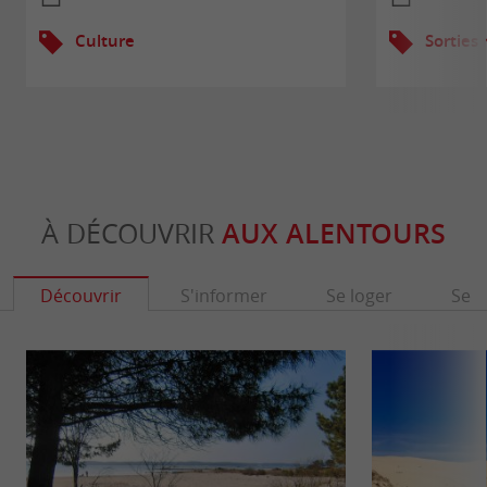
Culture
Sorties
À DÉCOUVRIR
AUX ALENTOURS
Découvrir
S'informer
Se loger
Se r