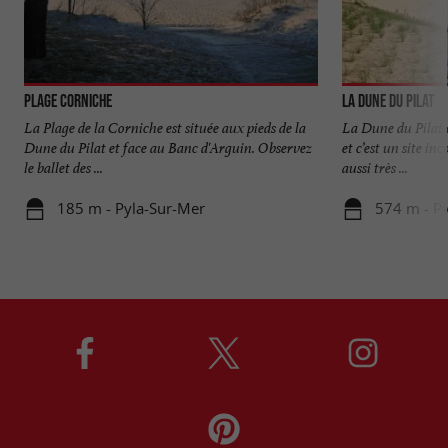
Plage Corniche
La Dune du Pilat
La Plage de la Corniche est située aux pieds de la
La Dune du Pilat 
Dune du Pilat et face au Banc d'Arguin. Observez
et c’est un site in
le ballet des ...
aussi très ...
185 m - Pyla-Sur-Mer
574 m - P