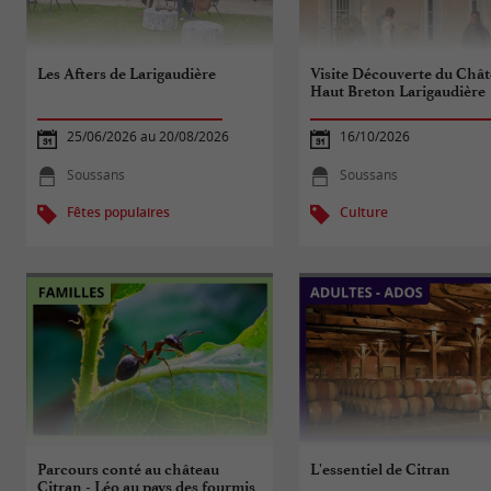
Les Afters de Larigaudière
Visite Découverte du Châ
Haut Breton Larigaudière
25/06/2026 au 20/08/2026
16/10/2026
Soussans
Soussans
Fêtes populaires
Culture
Parcours conté au château
L'essentiel de Citran
Citran - Léo au pays des fourmis