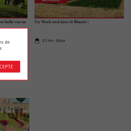
et belle vue au
Un Week-end dans le Blayais !
8,5 km - Blaye
ns de
s
CCEPTE