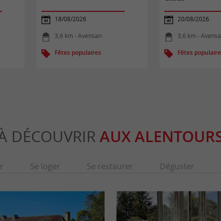
18/08/2026
20/08/2026
3,6 km - Avensan
3,6 km - Avens
Fêtes populaires
Fêtes populair
À DÉCOUVRIR
AUX ALENTOUR
r
Se loger
Se restaurer
Déguster