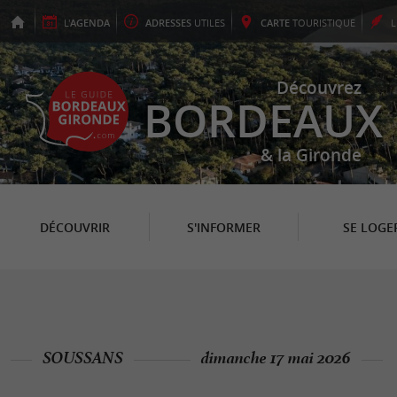
L'
AGENDA
ADRESSES
UTILES
CARTE
TOURISTIQUE
Découvrez
BORDEAUX
& la Gironde
DÉCOUVRIR
S'INFORMER
SE LOGE
SOUSSANS
dimanche 17 mai 2026