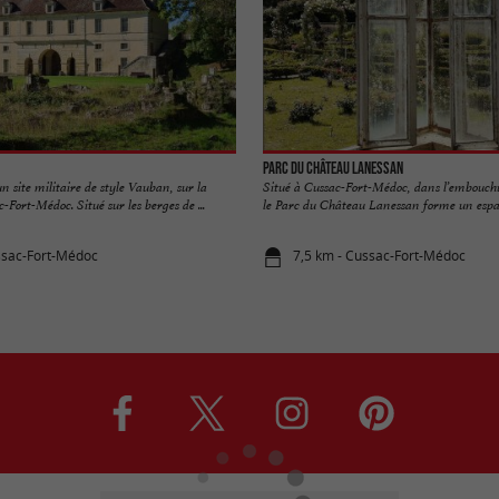
Parc du Château Lanessan
n site militaire de style Vauban, sur la
Situé à Cussac-Fort-Médoc, dans l’embouchu
ort-Médoc. Situé sur les berges de ...
le Parc du Château Lanessan forme un espace
ssac-Fort-Médoc
7,5 km - Cussac-Fort-Médoc