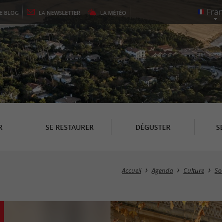
LE
BLOG
LA
NEWSLETTER
LA
MÉTÉO
R
SE RESTAURER
DÉGUSTER
S
Accueil
Agenda
Culture
So