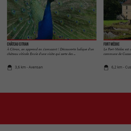
Château Citran
Fort Médoc
À Citran, on apprend en s'amusant ! Découverte ludique d'un
Le Fort-Médoc est u
château viticole Envie d'une visite qui sorte des ...
commune de Cussac-F
3,6 km - Avensan
6,2 km - Cu