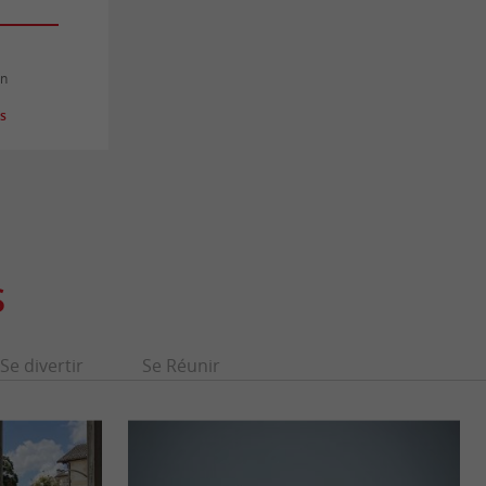
an
es
S
Se divertir
Se Réunir