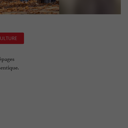
ULTURE
cépages
hentique.