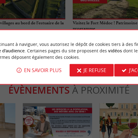
villages au bord de l’estuaire de la
Visitez le Fort Médoc ! Patrimoine 
programme
rgaux
6,9 km - Cussac-Fort-Médoc
inuant à naviguer, vous autorisez le dépôt de cookies tiers à des fi
 d'audience
. Certaines pages du site proposent des
vidéos
dont le
ormes déposent également des cookies.
EN SAVOIR PLUS
JE REFUSE
J'A
ÉVÈNEMENTS
À PROXIMITÉ