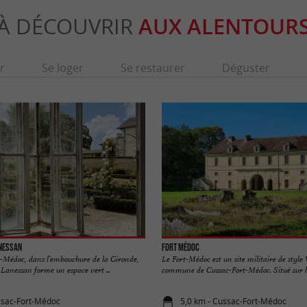
À DÉCOUVRIR
AUX ALENTOUR
r
Se loger
Se restaurer
Déguster
anessan
Fort Médoc
t-Médoc, dans l’embouchure de la Gironde,
Le Fort-Médoc est un site militaire de style
Lanessan forme un espace vert ...
commune de Cussac-Fort-Médoc. Situé sur les
ssac-Fort-Médoc
5,0 km - Cussac-Fort-Médoc