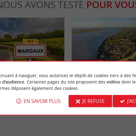
NOUS AVONS TESTÉ
POUR VOU
Culturelle
inuant à naviguer, vous autorisez le dépôt de cookies tiers à des fi
 d'audience
. Certaines pages du site proposent des
vidéos
dont le
ille réputée pour son célèbre
Les plus beaux villages au bord de 
ormes déposent également des cookies.
ironde
Gironde
EN SAVOIR PLUS
JE REFUSE
J'A
rgaux
6,4 km - Margaux