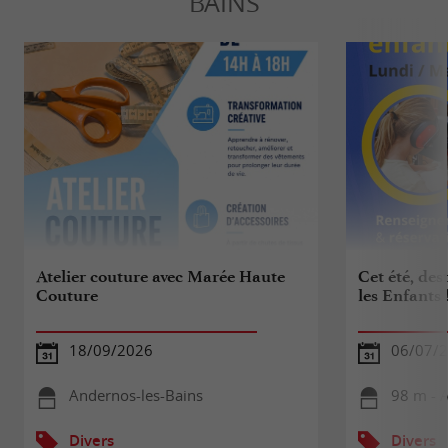
BAINS
Atelier couture avec Marée Haute
Cet été, des
Couture
les Enfants 
18/09/2026
06/07/2
Andernos-les-Bains
98 m - 
Divers
Divers