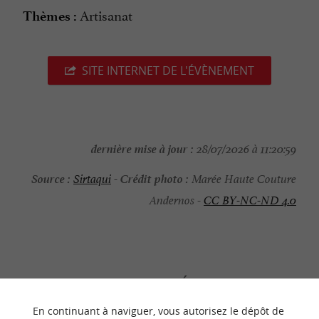
Artisanat
Thèmes :
SITE INTERNET DE L'ÉVÈNEMENT
dernière mise à jour :
28/07/2026 à 11:20:59
Source :
Crédit photo :
Sirtaqui
-
Marée Haute Couture
Andernos -
CC BY-NC-ND 4.0
NOUS AVONS TESTÉ
POUR VOUS
En continuant à naviguer, vous autorisez le dépôt de