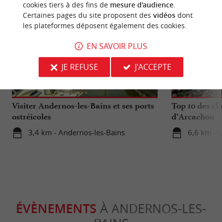
cookies tiers à des fins de
mesure d'audience
.
Certaines pages du site proposent des
vidéos
dont
les plateformes déposent également des cookies.
EN SAVOIR PLUS
JE REFUSE
J'ACCEPTE
Incontournable
Incontour
Visiter Andernos-les-Bains et ses ports
Top 10 des ch
ostréicoles
d’Arcachon
3,4 km - Andernos-les-Bains
6,6 km - 
ÉVÈNEMENTS
À ANDERNOS-LES-