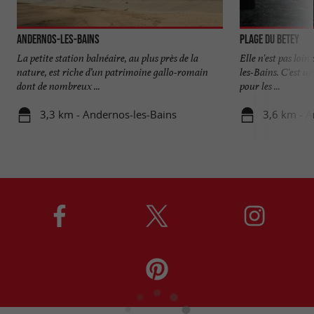
Andernos-les-Bains
Plage du Betey
La petite station balnéaire, au plus près de la
Elle n'est pas loi
nature, est riche d’un patrimoine gallo-romain
les-Bains. C'est u
dont de nombreux ...
pour les ...
3,3 km - Andernos-les-Bains
3,6 km - A