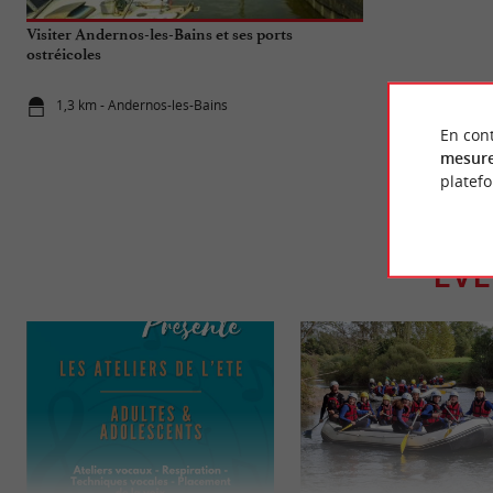
Visiter Andernos-les-Bains et ses ports
Top 10 des chos
ostréicoles
d’Arcachon
1,3 km - Andernos-les-Bains
7,6 km - Lè
En cont
mesure
platef
ÉV