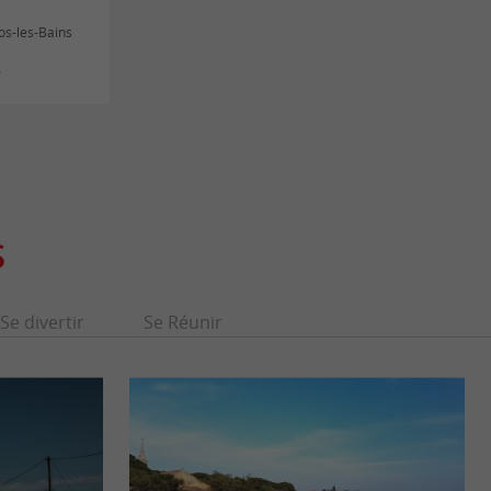
os-les-Bains
s
S
Se divertir
Se Réunir