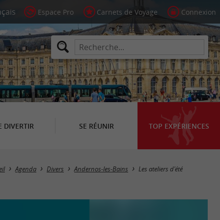
Espace Pro
Carnets de Voyage
Connexion
E DIVERTIR
SE RÉUNIR
TOP EXPÉRIENCES
il
Agenda
Divers
Andernos-les-Bains
Les ateliers d'été