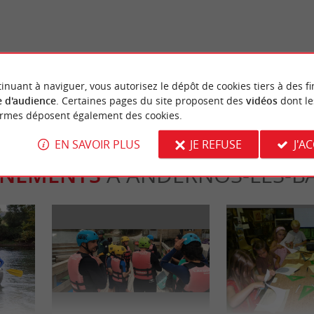
es à faire dans le Bassin
Un week-end sur la Presqu'île de
Ferret
ge-Cap-Ferret
7,6 km - Lège-Cap-Ferret
inuant à naviguer, vous autorisez le dépôt de cookies tiers à des fi
 d'audience
. Certaines pages du site proposent des
vidéos
dont le
ormes déposent également des cookies.
EN SAVOIR PLUS
JE REFUSE
J'A
ÈNEMENTS
À ANDERNOS-LES-B