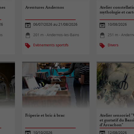
nes
Aventures Andernos
Atelier constellati
mythologie et cart
26
06/07/2026 au 21/08/2026
10/08/2026
ns
201 m - Andernos-les-Bains
251 m - Andern
Evènements sportifs
Divers
Friperie et bric à brac
Atelier sensoriel "
et gustatif du Bass
d’Arcachon"
10/10/2026
12/08/2026