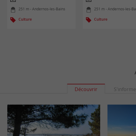
251 m - Andernos-les-Bains
251 m - Andernos-les-Ba
Culture
Culture
Découvrir
S'informe