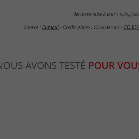
dernière mise à jour :
14/04/202
Source :
Crédit photo :
Sirtaqui
-
ChAndernos -
CC BY
NOUS AVONS TESTÉ
POUR VOU
able
Séjours / Weekend