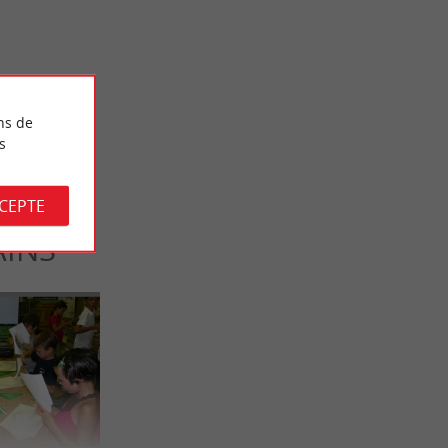
 Lège-Cap-
Les huîtres du bassin d’Arcachon, du Cap Ferret
et du Médoc à votre table !
7,6 km - Lège-Cap-Ferret
ns de
s
CCEPTE
AINS