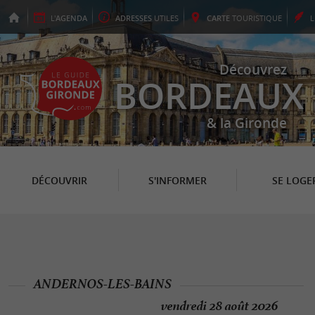
L'
AGENDA
ADRESSES
UTILES
CARTE
TOURISTIQUE
Découvrez
BORDEAUX
& la Gironde
DÉCOUVRIR
S'INFORMER
SE LOGE
ANDERNOS-LES-BAINS
vendredi 28 août 2026