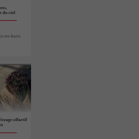
ons,
e du ciel
os-les-Bains
Voyage olfactif
in