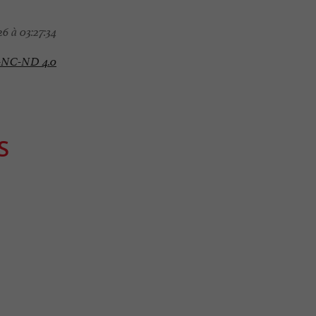
6 à 03:27:34
-NC-ND 4.0
S
Gourmande