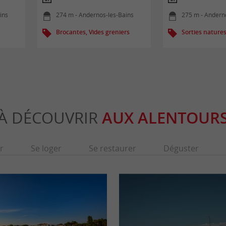
ins
274 m - Andernos-les-Bains
275 m - Andern
Brocantes, Vides greniers
Sorties nature
À DÉCOUVRIR
AUX ALENTOUR
r
Se loger
Se restaurer
Déguster