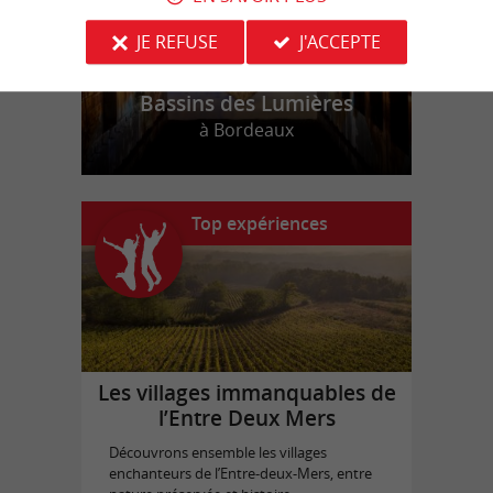
JE REFUSE
J'ACCEPTE
Bassins des Lumières
à Bordeaux
Top expériences
Les villages immanquables de
l’Entre Deux Mers
Découvrons ensemble les villages
enchanteurs de l’Entre-deux-Mers, entre