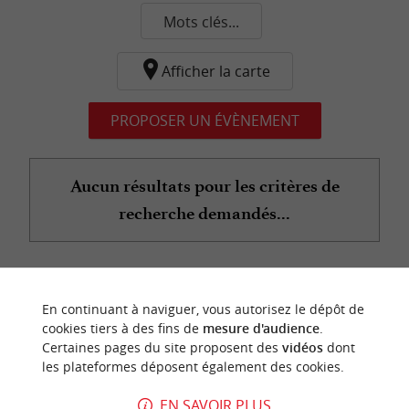
Mots clés...
Afficher la carte
PROPOSER UN ÉVÈNEMENT
Aucun résultats pour les critères de
recherche demandés...
n
o
t
e
c
o
u
p
e
c
o
e
u
En continuant à naviguer, vous autorisez le dépôt de
r
d
r
cookies tiers à des fins de
mesure d'audience
.
Certaines pages du site proposent des
vidéos
dont
les plateformes déposent également des cookies.
EN SAVOIR PLUS