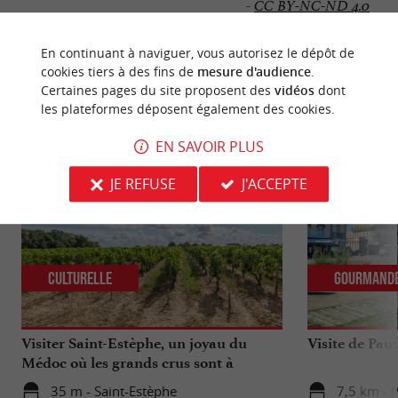
-
CC BY-NC-ND 4.0
En continuant à naviguer, vous autorisez le dépôt de
cookies tiers à des fins de
mesure d'audience
.
Certaines pages du site proposent des
vidéos
dont
NOUS AVONS TESTÉ
POUR VOUS
les plateformes déposent également des cookies.
EN SAVOIR PLUS
JE REFUSE
J'ACCEPTE
Culturelle
Gourmand
Visiter Saint-Estèphe, un joyau du
Visite de Paui
Médoc où les grands crus sont à
l’honneur
35 m - Saint-Estèphe
7,5 km - P