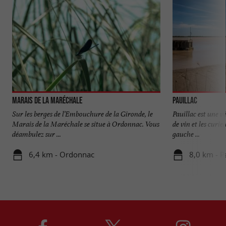
Marais de la Maréchale
Pauillac
Sur les berges de l’Embouchure de la Gironde, le
Pauillac est une v
Marais de la Maréchale se situe à Ordonnac. Vous
de vin et les curie
déambulez sur ...
gauche ...
6,4 km - Ordonnac
8,0 km - P