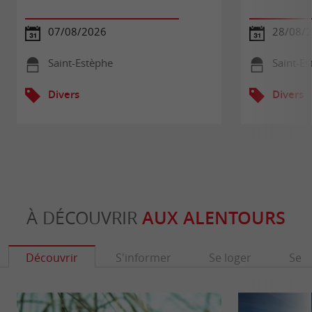
07/08/2026
28/08/
Saint-Estèphe
Saint-E
Divers
Divers
À DÉCOUVRIR
AUX ALENTOURS
Découvrir
S'informer
Se loger
Se r