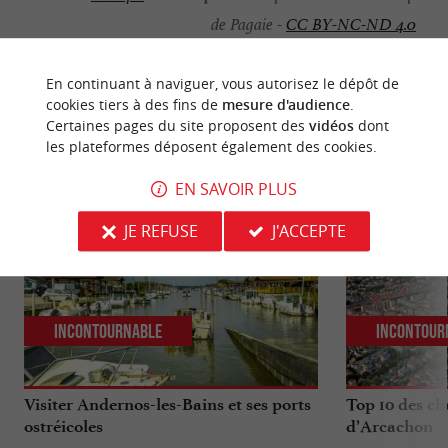
de Pagaie -
CC BY-NC-ND 4.0
En continuant à naviguer, vous autorisez le dépôt de
cookies tiers à des fins de
mesure d'audience
.
Certaines pages du site proposent des
vidéos
dont
NOUS AVONS TESTÉ
POUR VOUS
les plateformes déposent également des cookies.
EN SAVOIR PLUS
JE REFUSE
J'ACCEPTE
Incontournable
Incontour
Visiter Andernos-les-Bains et ses ports
Top 10 des ch
ostréicoles
d’Arcachon