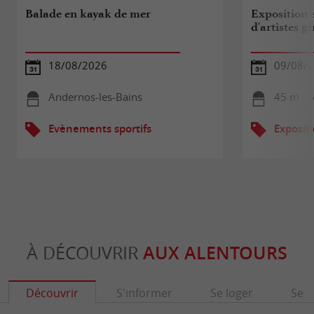
Balade en kayak de mer
Exposition 
d'artistes g
18/08/2026
09/08/
Andernos-les-Bains
45 m - 
Evènements sportifs
Exposit
À DÉCOUVRIR
AUX ALENTOURS
Découvrir
S'informer
Se loger
Se r