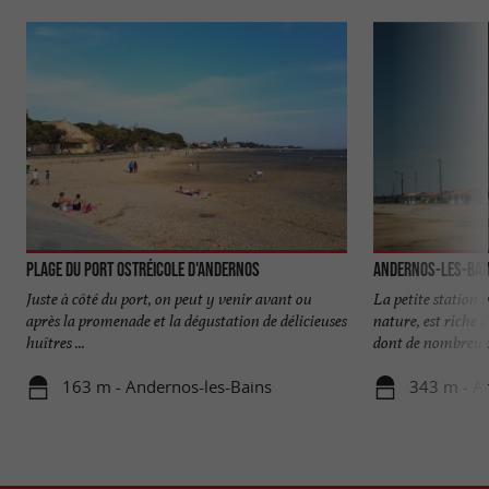
Plage du Port Ostréicole d'Andernos
Andernos-les-Bai
Juste à côté du port, on peut y venir avant ou
La petite station b
après la promenade et la dégustation de délicieuses
nature, est riche
huîtres ...
dont de nombreux 
163 m - Andernos-les-Bains
343 m - A