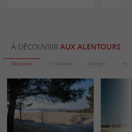
À DÉCOUVRIR
AUX ALENTOURS
Découvrir
S'informer
Se loger
Se r