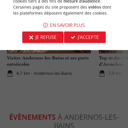
cookies tiers à des fins de
mesure d'audience
.
Certaines pages du site proposent des
vidéos
dont
les plateformes déposent également des cookies.
EN SAVOIR PLUS
Incontournable
Incontour
JE REFUSE
J'ACCEPTE
Visiter Andernos-les-Bains et ses ports
Top 10 des ch
ostréicoles
d’Arcachon
4,7 km - Andernos-les-Bains
7,9 km - 
ÉVÈNEMENTS
À ANDERNOS-LES-
BAINS