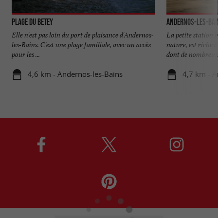
Plage du Betey
Andernos-les-Bai
Elle n'est pas loin du port de plaisance d'Andernos-
La petite station b
les-Bains. C'est une plage familiale, avec un accès
nature, est riche
pour les ...
dont de nombreux 
4,6 km - Andernos-les-Bains
4,7 km - A