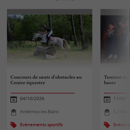
Concours de sauts d'obstacles au
Tournoi en 
Centre équestre
bases
04/10/2026
11/08/
Andernos-les-Bains
1,1 km 
Evènements sportifs
Evèneme