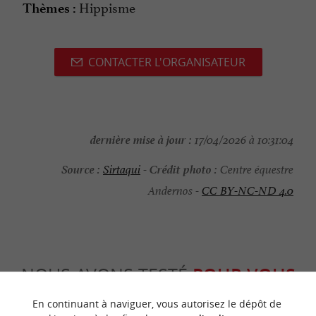
Hippisme
Thèmes :
CONTACTER L'ORGANISATEUR
dernière mise à jour :
17/04/2026 à 10:31:04
Source :
Crédit photo :
Sirtaqui
-
Centre équestre
Andernos -
CC BY-NC-ND 4.0
NOUS AVONS TESTÉ
POUR VOUS
En continuant à naviguer, vous autorisez le dépôt de