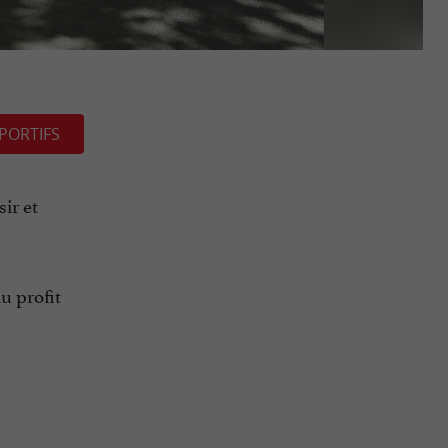
PORTIFS
ir et
u profit