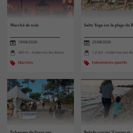
Marché de nuit
Salty Yoga sur la plage du 
19/08/2026
25/08/2026
485 m - Andernos-les-Bains
1,0 km - Andernos-les-B
Marchés
Evènements sportifs
Echanges de livres par
Balade contée "Contes et