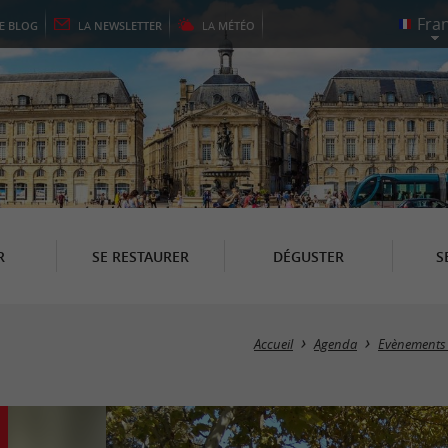
LE
BLOG
LA
NEWSLETTER
LA
MÉTÉO
R
SE RESTAURER
DÉGUSTER
S
Accueil
Agenda
Evènements 