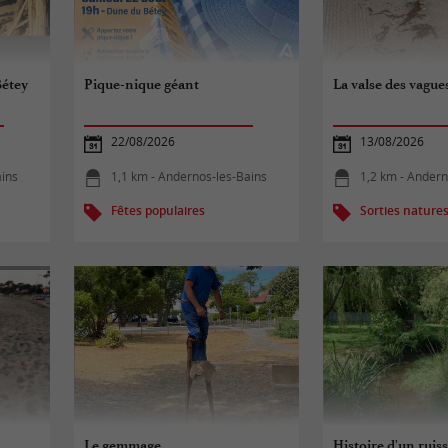
Bétey
Pique-nique géant
La valse des vague
22/08/2026
13/08/2026
ains
1,1 km - Andernos-les-Bains
1,2 km - Andern
Fêtes populaires
Sorties nature
Le gemmage
Histoire d'un ruis