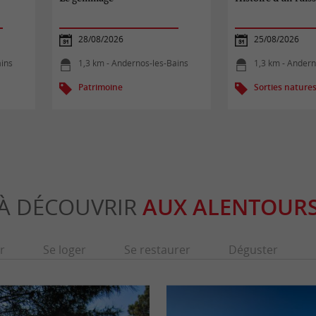
28/08/2026
25/08/2026
ains
1,3 km - Andernos-les-Bains
1,3 km - Andern
Patrimoine
Sorties nature
À DÉCOUVRIR
AUX ALENTOUR
r
Se loger
Se restaurer
Déguster