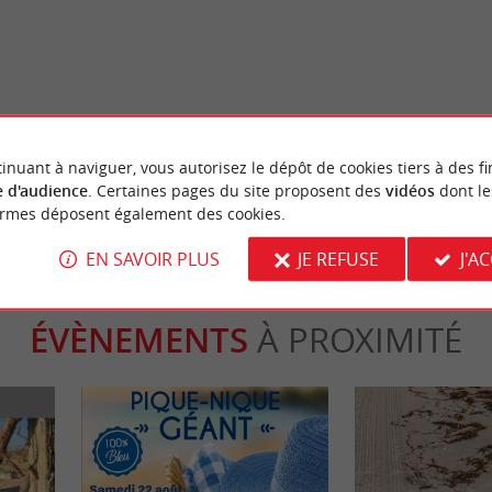
Incontournable
tes et de Graveyron : balade
Top 10 des choses à faire dans le 
d’Arcachon
inuant à naviguer, vous autorisez le dépôt de cookies tiers à des fi
denge
9,2 km - Lège-Cap-Ferret
 d'audience
. Certaines pages du site proposent des
vidéos
dont le
ormes déposent également des cookies.
EN SAVOIR PLUS
JE REFUSE
J'A
ÉVÈNEMENTS
À PROXIMITÉ