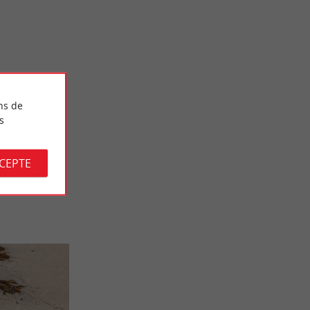
Séjours / Weekend
Bassin
Un week-end sur la Presqu'île de Lège-Cap-
Ferret
ns de
9,2 km - Lège-Cap-Ferret
s
CCEPTE