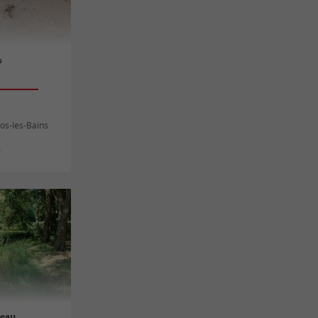
s
os-les-Bains
s
seau