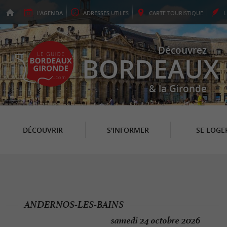
L'
AGENDA
ADRESSES
UTILES
CARTE
TOURISTIQUE
Découvrez
BORDEAUX
& la Gironde
DÉCOUVRIR
S'INFORMER
SE LOGE
ANDERNOS-LES-BAINS
samedi 24 octobre 2026