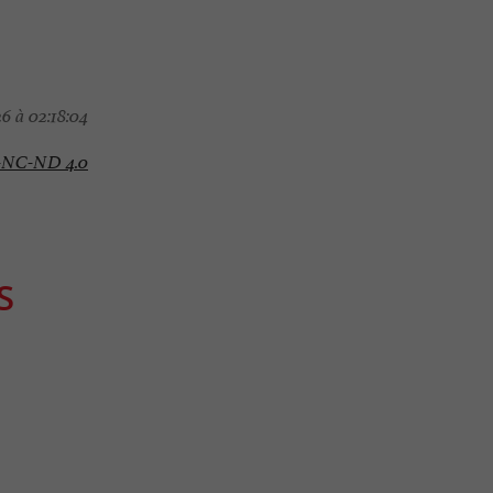
6 à 02:18:04
-NC-ND 4.0
S