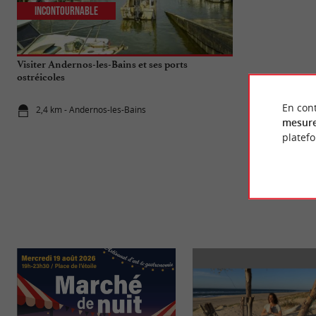
Incontournable
Familiale
Visiter Andernos-les-Bains et ses ports
Domaine de Cer
ostréicoles
nature
En cont
2,4 km - Andernos-les-Bains
7,2 km - Au
mesure
platef