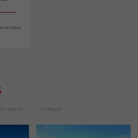
os-les-Bains
s
S
Se divertir
Se Réunir