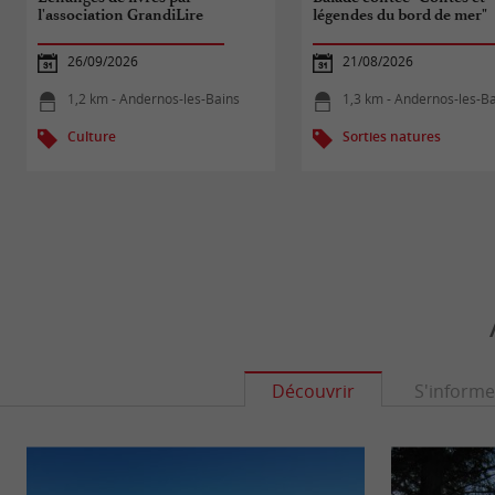
l'association GrandiLire
légendes du bord de mer"
26/09/2026
21/08/2026
1,2 km - Andernos-les-Bains
1,3 km - Andernos-les-B
Culture
Sorties natures
Découvrir
S'informe