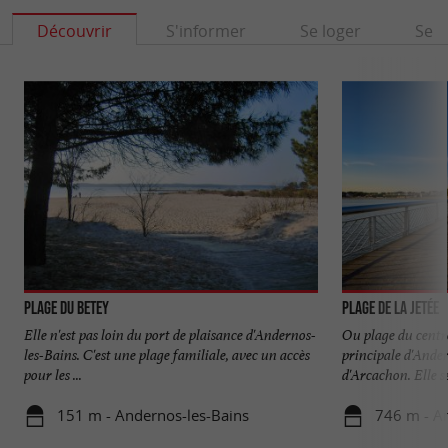
Découvrir
S'informer
Se loger
Se r
Plage du Betey
Plage de la Jetée
Elle n'est pas loin du port de plaisance d'Andernos-
Ou plage du centre
les-Bains. C'est une plage familiale, avec un accès
principale d'Ander
pour les ...
d'Arcachon. Elle se 
151 m - Andernos-les-Bains
746 m - A