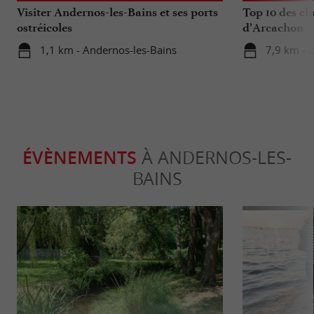
Visiter Andernos-les-Bains et ses ports
Top 10 des ch
ostréicoles
d’Arcachon
1,1 km - Andernos-les-Bains
7,9 km - 
ÉVÈNEMENTS
À ANDERNOS-LES-
BAINS