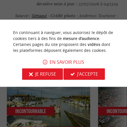
dernière mise à jour :
27/07/2026 à 04:13:19
Source :
Crédit photo :
Sirtaqui
-
Andernos Tourisme -
CC BY-NC-ND 4.0
En continuant à naviguer, vous autorisez le dépôt de
cookies tiers à des fins de
mesure d'audience
.
Certaines pages du site proposent des
vidéos
dont
les plateformes déposent également des cookies.
NOUS AVONS TESTÉ
POUR VOUS
EN SAVOIR PLUS
JE REFUSE
J'ACCEPTE
Incontournable
Incontour