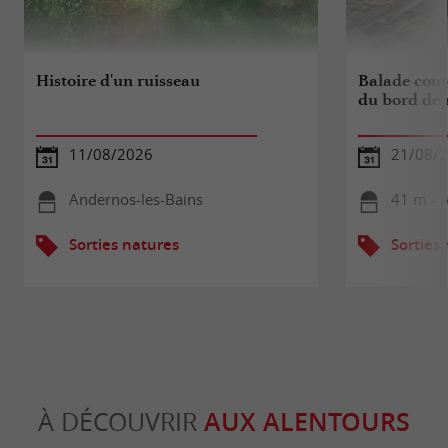
Histoire d'un ruisseau
Balade cont
du bord de 
11/08/2026
21/08/
Andernos-les-Bains
41 m - 
Sorties natures
Sorties
À DÉCOUVRIR
AUX ALENTOURS