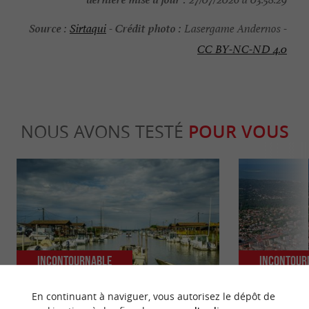
Source :
Crédit photo :
Sirtaqui
-
Lasergame Andernos -
CC BY-NC-ND 4.0
NOUS AVONS TESTÉ
POUR VOUS
Incontournable
Incontour
En continuant à naviguer, vous autorisez le dépôt de