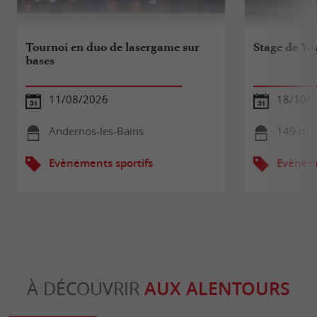
Tournoi en duo de lasergame sur
Stage de Yo
bases
11/08/2026
18/10/
Andernos-les-Bains
149 m -
Evènements sportifs
Evèneme
À DÉCOUVRIR
AUX ALENTOURS