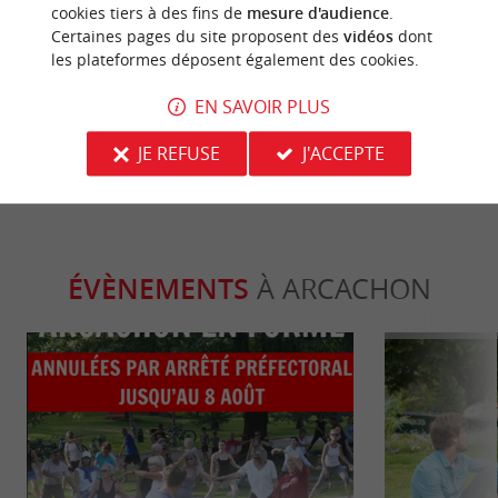
cookies tiers à des fins de
mesure d'audience
.
Certaines pages du site proposent des
vidéos
dont
Dubourdieu Cruise : l’art de naviguer
Arcachon : un
les plateformes déposent également des cookies.
au cœur du bassin d’Arcachon
!
EN SAVOIR PLUS
828 m - Arcachon
828 m - 
JE REFUSE
J'ACCEPTE
ÉVÈNEMENTS
À ARCACHON