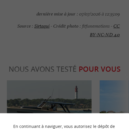
dernière mise à jour :
07/07/2026 à 12:35:09
Source :
Crédit photo :
Sirtaqui
-
fitfunemotions -
CC
BY-NC-ND 4.0
NOUS AVONS TESTÉ
POUR VOUS
Détente
Culturell
En continuant à naviguer, vous autorisez le dépôt de