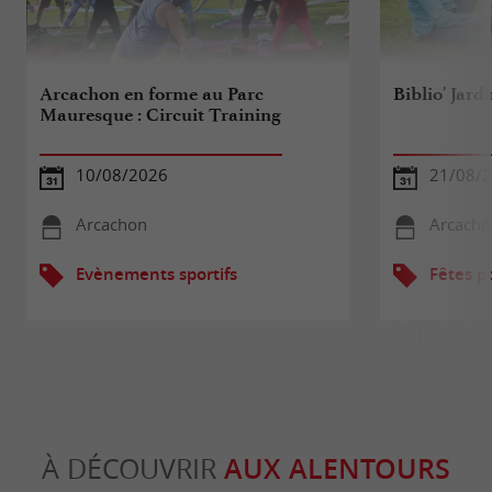
Arcachon en forme au Parc
Biblio' Jard
Mauresque : Circuit Training
10/08/2026
21/08/
Arcachon
Arcacho
Evènements sportifs
Fêtes p
À DÉCOUVRIR
AUX ALENTOURS