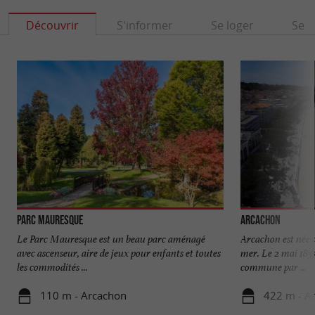
Découvrir
S'informer
Se loger
Se r
Parc Mauresque
Arcachon
Le Parc Mauresque est un beau parc aménagé
Arcachon est née a
avec ascenseur, aire de jeux pour enfants et toutes
mer. Le 2 mai 1857
les commodités ...
commune par ...
110 m - Arcachon
422 m - A