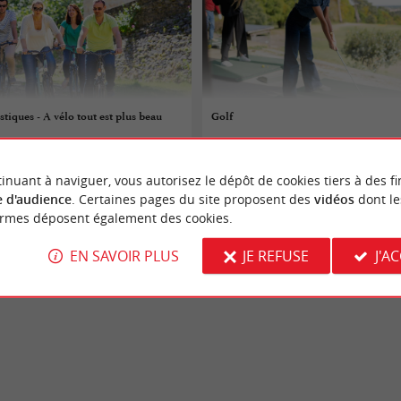
stiques - A vélo tout est plus beau
Golf
08/08/2026 au 09/08/2026
inuant à naviguer, vous autorisez le dépôt de cookies tiers à des fi
Arcachon
 d'audience
. Certaines pages du site proposent des
vidéos
dont le
ormes déposent également des cookies.
 sportifs
Evènements sportifs
EN SAVOIR PLUS
JE REFUSE
J'A