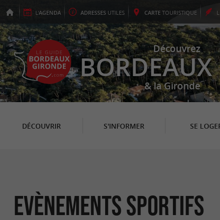
L'
AGENDA
ADRESSES
UTILES
CARTE
TOURISTIQUE
Découvrez
BORDEAUX
& la Gironde
DÉCOUVRIR
S'INFORMER
SE LOGE
Evènements sportifs