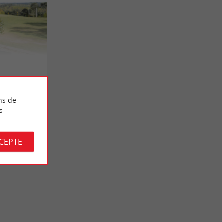
ns de
s
CCEPTE