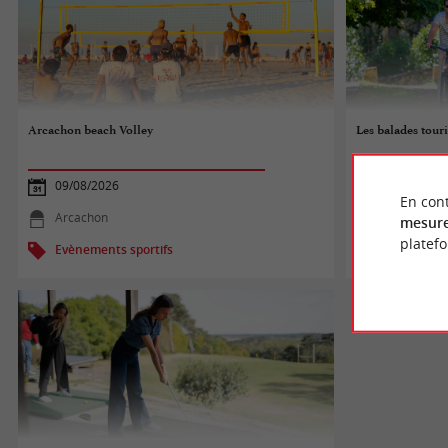
Arcachon beach Volley
Les balades touri
09/08/2026
09/08/2026
En cont
Arcachon
Fargues
mesure
platef
Evènements sportifs
Evènements