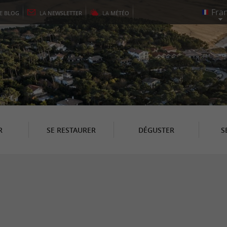
LE
BLOG
LA
NEWSLETTER
LA
MÉTÉO
R
SE RESTAURER
DÉGUSTER
S