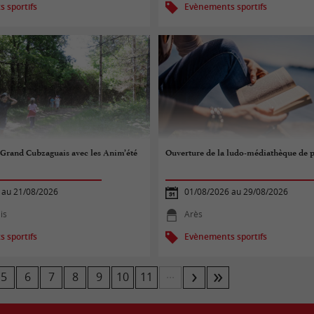
 sportifs
Evènements sportifs
e Grand Cubzaguais avec les Anim’été
Ouverture de la ludo-médiathèque de 
 au 21/08/2026
01/08/2026 au 29/08/2026
is
Arès
 sportifs
Evènements sportifs
...
5
6
7
8
9
10
11