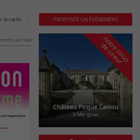
r la carte
PROPOSER UN ÉVÈNEMENT
n
o
t
e
c
o
u
p
e
c
o
e
u
ments au total
r
d
r
Château Picque Caillou
à Mérignac
 Août Septembre