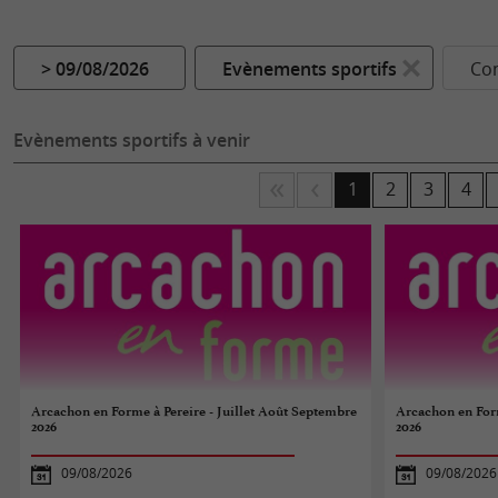
> 09/08/2026
Evènements sportifs
Co
Evènements sportifs à venir
1
2
3
4
Arcachon en Forme à Pereire - Juillet Août Septembre
Arcachon en Form
2026
2026
09/08/2026
09/08/2026