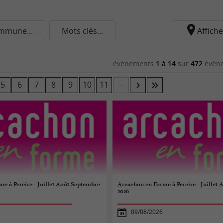
mmune...
Mots clés...
Affiche
évènements
1 à 14
sur
472
évène
...
5
6
7
8
9
10
11
e à Pereire - Juillet Août Septembre
Arcachon en Forme à Pereire - Juillet
2026
09/08/2026